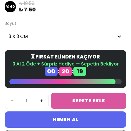
₺ 12.50
%
40
₺ 7.50
Boyut
⏳ FIRSAT ELİNDEN KAÇIYOR
3 Al 2 Öde + Sürpriz Hediye — Sepetin Bekliyor
00
20
18
:
:
SEPETE EKLE
HEMEN AL