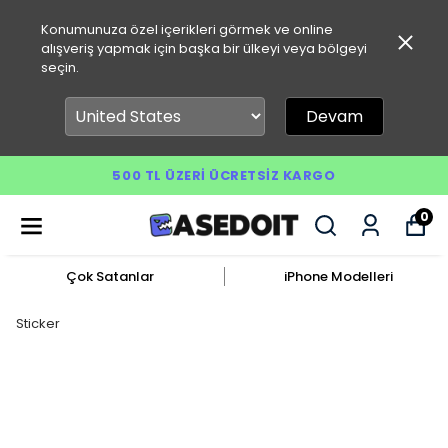
Konumunuza özel içerikleri görmek ve online
alışveriş yapmak için başka bir ülkeyi veya bölgeyi
seçin.
Devam
500 TL ÜZERI ÜCRETSIZ KARGO
0
Çok Satanlar
iPhone Modelleri
Sticker