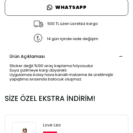
WHATSAPP
500 TL üzeri ücretsiz kargo
14 gün içinde iade değişim
Ürün Açıklaması
Sticker değil %100 araç kaplama folyosudur.
Suya çizilmeye karşı dayanıklı.
Uygulaması kolay hava kanallı malzeme ile üretilmiştir
yapıştıma sırasında balocuk oluşmaz.
SİZE ÖZEL EKSTRA İNDİRİM!
SAFARİ GİZLİ SEKME
UYARISI
Love Leo