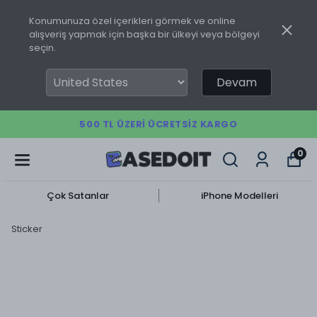
Konumunuza özel içerikleri görmek ve online
alışveriş yapmak için başka bir ülkeyi veya bölgeyi
seçin.
Devam
500 TL ÜZERI ÜCRETSIZ KARGO
0
Çok Satanlar
iPhone Modelleri
Sticker