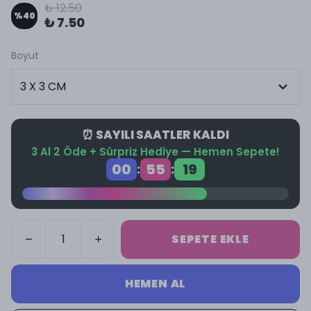
₺ 12.50
%
40
₺ 7.50
Boyut
⏰ SAYILI SAATLER KALDI
3 Al 2 Öde + Sürpriz Hediye — Hemen Sepete!
00
55
19
:
:
SEPETE EKLE
HEMEN AL