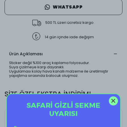
WHATSAPP
500 TL üzeri ücretsiz kargo
14 gün içinde iade değişim
Ürün Açıklaması
Sticker değil %100 araç kaplama folyosudur.
Suya çizilmeye karşı dayanıklı.
Uygulaması kolay hava kanallı malzeme ile üretilmiştir
yapıştıma sırasında balocuk oluşmaz.
SİZE ÖZEL EKSTRA İNDİRİM!
SAFARİ GİZLİ SEKME
UYARISI
Lotr