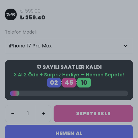
₺ 599.00
%
40
₺ 359.40
Telefon Modeli
⏰ SAYILI SAATLER KALDI
3 Al 2 Öde + Sürpriz Hediye — Hemen Sepete!
02
45
09
:
:
SEPETE EKLE
HEMEN AL