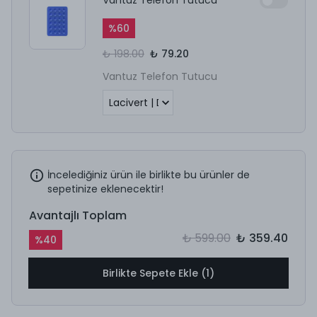
%
60
₺ 198.00
₺ 79.20
Vantuz Telefon Tutucu
İncelediğiniz ürün ile birlikte bu ürünler de
sepetinize eklenecektir!
Avantajlı Toplam
₺ 599.00
₺ 359.40
%
40
Birlikte Sepete Ekle (1)