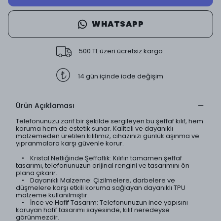
WHATSAPP
500 TL üzeri ücretsiz kargo
14 gün içinde iade değişim
Ürün Açıklaması
Telefonunuzu zarif bir şekilde sergileyen bu şeffaf kılıf, hem
koruma hem de estetik sunar. Kaliteli ve dayanıklı
malzemeden üretilen kılıfımız, cihazınızı günlük aşınma ve
yıpranmalara karşı güvenle korur.
• Kristal Netliğinde Şeffaflık: Kılıfın tamamen şeffaf
tasarımı, telefonunuzun orijinal rengini ve tasarımını ön
plana çıkarır.
• Dayanıklı Malzeme: Çizilmelere, darbelere ve
düşmelere karşı etkili koruma sağlayan dayanıklı TPU
malzeme kullanılmıştır.
• İnce ve Hafif Tasarım: Telefonunuzun ince yapısını
koruyan hafif tasarımı sayesinde, kılıf neredeyse
görünmezdir.