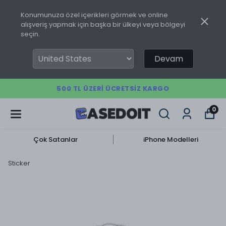
Konumunuza özel içerikleri görmek ve online
alışveriş yapmak için başka bir ülkeyi veya bölgeyi
seçin.
Devam
500 TL ÜZERI ÜCRETSIZ KARGO
0
Çok Satanlar
iPhone Modelleri
Sticker