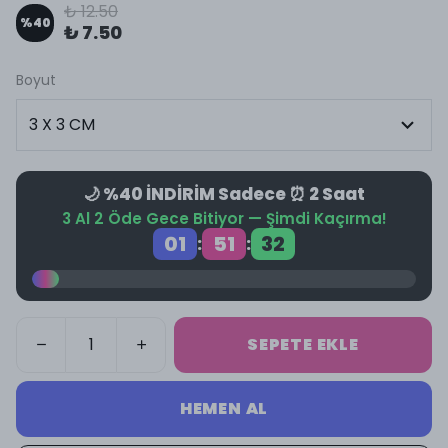
₺ 12.50
%
40
₺ 7.50
Boyut
🌙 %40 İNDİRİM Sadece ⏰ 2 Saat
3 Al 2 Öde Gece Bitiyor — Şimdi Kaçırma!
01
51
32
:
:
SEPETE EKLE
HEMEN AL