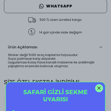
WHATSAPP
500 TL üzeri ücretsiz kargo
14 gün içinde iade değişim
Ürün Açıklaması
Sticker değil %100 araç kaplama folyosudur.
Suya çizilmeye karşı dayanıklı.
Uygulaması kolay hava kanallı malzeme ile üretilmiştir
yapıştıma sırasında balocuk oluşmaz.
SİZE ÖZEL EKSTRA İNDİRİM!
SAFARİ GİZLİ SEKME
UYARISI
lolipop