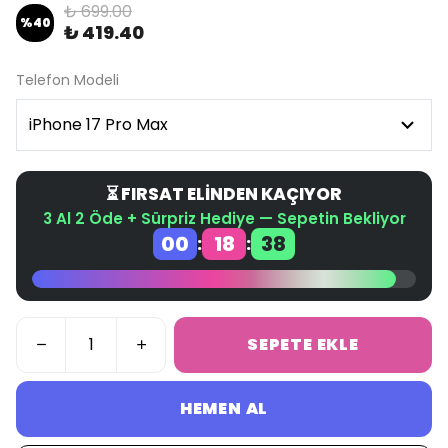
₺ 699.00
%
40
₺ 419.40
Telefon Modeli
⏳ FIRSAT ELİNDEN KAÇIYOR
3 Al 2 Öde + Sürpriz Hediye — Sepetin Bekliyor
00
18
38
:
:
SEPETE EKLE
HEMEN AL