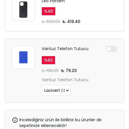
Leo Pattern
%
40
₺ 699.00
₺ 419.40
Vantuz Telefon Tutucu
%
60
₺ 198.00
₺ 79.20
Vantuz Telefon Tutucu
İncelediğiniz ürün ile birlikte bu ürünler de
sepetinize eklenecektir!