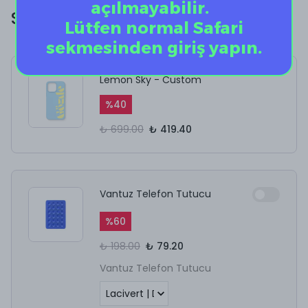
açılmayabilir.
Size Özel Ekstra İndirim!
Lütfen normal Safari
sekmesinden giriş yapın.
Lemon Sky - Custom
%
40
₺ 699.00
₺ 419.40
Vantuz Telefon Tutucu
%
60
₺ 198.00
₺ 79.20
Vantuz Telefon Tutucu