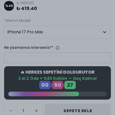
₺ 699.00
%
40
₺ 419.40
Telefon Modeli
Ne yazmamızı isterseniz?
*
🔥 HERKES SEPETİNİ DOLDURUYOR
3 Al 2 Öde + %40 İndirim — Geç Kalma!
00
50
27
:
:
SEPETE EKLE