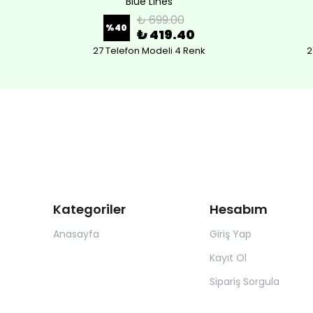
Blue Lines
₺ 699.00
%
40
₺ 419.40
27 Telefon Modeli 4 Renk
2
Kategoriler
Hesabım
Anasayfa
Giriş Yap
Kayıt Ol
Sipariş Sorgula