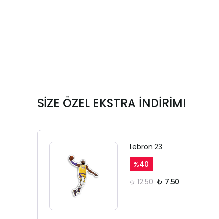
SİZE ÖZEL EKSTRA İNDİRİM!
Lebron 23
%
40
₺ 12.50
₺ 7.50