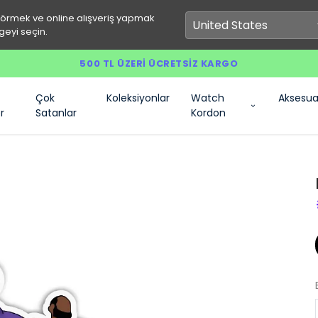
görmek ve online alışveriş yapmak
geyi seçin.
500 TL ÜZERI ÜCRETSIZ KARGO
Çok
Koleksiyonlar
Watch
Aksesua
r
Satanlar
Kordon