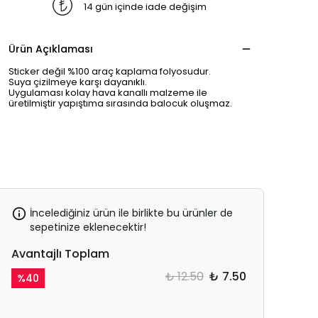
14 gün içinde iade değişim
Ürün Açıklaması
Sticker değil %100 araç kaplama folyosudur.
Suya çizilmeye karşı dayanıklı.
Uygulaması kolay hava kanallı malzeme ile
üretilmiştir yapıştıma sırasında balocuk oluşmaz.
İncelediğiniz ürün ile birlikte bu ürünler de
sepetinize eklenecektir!
Avantajlı Toplam
₺ 12.50
₺ 7.50
%
40