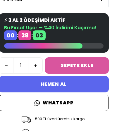
⚡ 3 AL 2 ÖDE ŞİMDİ AKTİF
Bu Fırsat Uçar — %40 İndirimi Kaçırma!
00
38
03
:
:
SEPETE EKLE
HEMEN AL
WHATSAPP
500 TL üzeri ücretsiz kargo