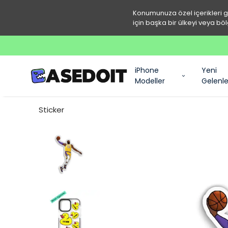
Konumunuza özel içerikleri 
için başka bir ülkeyi veya böl
iPhone
Yeni
Modeller
Gelenle
Sticker