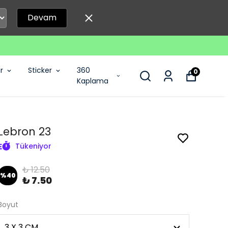
Devam
r
Sticker
360
0
Kaplama
Lebron 23
Tükeniyor
₺ 12.50
%
40
₺ 7.50
Boyut