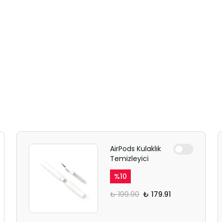
AirPods Kulaklık
Temizleyici
%
10
₺ 199.90
₺ 179.91
SAFARİ GİZLİ SEKME