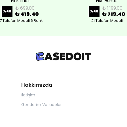
Pink Lines
Fish Hunter
₺ 699.00
₺ 1,199.00
%
40
%
40
₺ 419.40
₺ 719.40
7 Telefon Modeli 6 Renk
21 Telefon Modeli
Hakkımızda
İletişim
Gönderim Ve İadeler