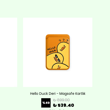
Hello Duck Deri - Magsafe Kartlık
Lov
₺ 899.00
%
40
₺ 539.40