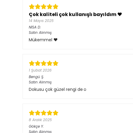
Çok kaliteli çok kullanışlı bayıldım ❤️
14 Mayıs 2025
NİSA
D.
Satın Alınmış
Mükemmel ❤️
1 Şubat 2026
Bengü
Ş.
Satın Alınmış
Dokusu çok güzel rengi de☺️
8 Aralık 2025
Gökçe
Y.
Satın Alınmış