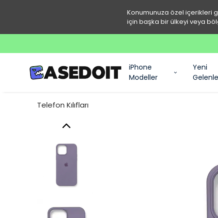
Konumunuza özel içerikleri 
için başka bir ülkeyi veya böl
iPhone
Yeni
Modeller
Gelenle
Telefon Kılıfları