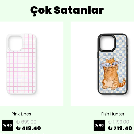
Çok Satanlar
Pink Lines
Fish Hunter
₺ 699.00
₺ 1,199.00
%
40
%
40
₺ 419.40
₺ 719.40