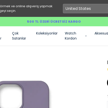
görmek ve online alışveriş yapmak
geyi seçin.
500 TL ÜZERI ÜCRETSIZ KARGO
Çok
Koleksiyonlar
Watch
Aksesua
r
Satanlar
Kordon