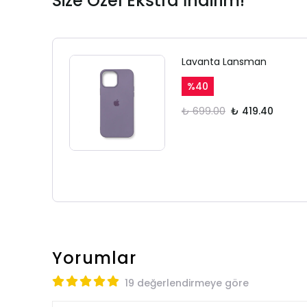
Size Özel Ekstra İndirim!
Lavanta Lansman
%
40
₺ 699.00
₺ 419.40
Yorumlar
19 değerlendirmeye göre