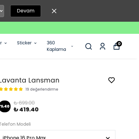
Devam
r
Sticker
360
0
Kaplama
Lavanta Lansman
19 değerlendirme
₺ 699.00
%
40
₺ 419.40
Telefon Modeli