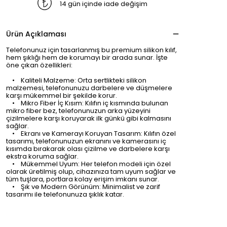
14 gün içinde iade değişim
Ürün Açıklaması
Telefonunuz için tasarlanmış bu premium silikon kılıf,
hem şıklığı hem de korumayı bir arada sunar. İşte
öne çıkan özellikleri:
• Kaliteli Malzeme: Orta sertlikteki silikon
malzemesi, telefonunuzu darbelere ve düşmelere
karşı mükemmel bir şekilde korur.
• Mikro Fiber İç Kısım: Kılıfın iç kısmında bulunan
mikro fiber bez, telefonunuzun arka yüzeyini
çizilmelere karşı koruyarak ilk günkü gibi kalmasını
sağlar.
• Ekranı ve Kamerayı Koruyan Tasarım: Kılıfın özel
tasarımı, telefonunuzun ekranını ve kamerasını iç
kısımda bırakarak olası çizilme ve darbelere karşı
ekstra koruma sağlar.
• Mükemmel Uyum: Her telefon modeli için özel
olarak üretilmiş olup, cihazınıza tam uyum sağlar ve
tüm tuşlara, portlara kolay erişim imkanı sunar.
• Şık ve Modern Görünüm: Minimalist ve zarif
tasarımı ile telefonunuza şıklık katar.