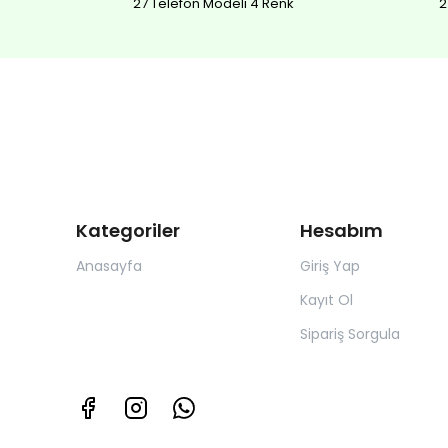
27 Telefon Modeli 4 Renk
2
Kategoriler
Hesabım
Anasayfa
Giriş Yap
Kayıt Ol
Sipariş Sorgula