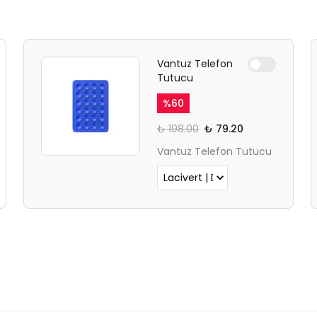
Vantuz Telefon
Tutucu
%
60
₺ 198.00
₺ 79.20
Vantuz Telefon Tutucu
SAFARİ GİZLİ SEKME
UYARISI