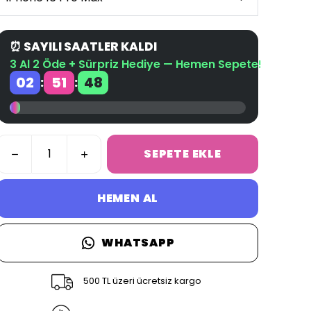
⏰ SAYILI SAATLER KALDI
3 Al 2 Öde + Sürpriz Hediye — Hemen Sepete!
02
51
48
:
:
SEPETE EKLE
HEMEN AL
WHATSAPP
500 TL üzeri ücretsiz kargo