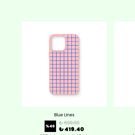
Blue Lines
₺ 699.00
%
40
₺ 419.40