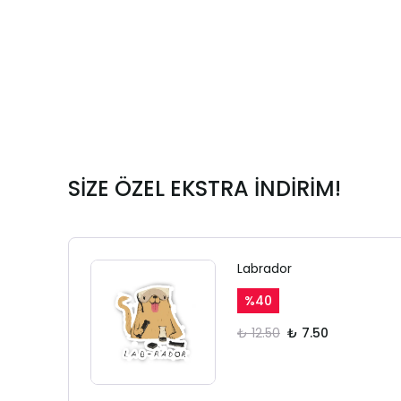
SİZE ÖZEL EKSTRA İNDİRİM!
Labrador
%
40
₺ 12.50
₺ 7.50