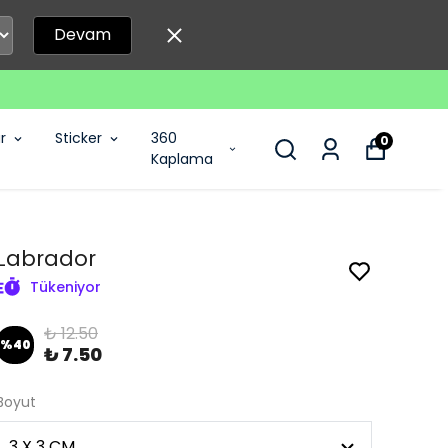
Devam
r
Sticker
360
0
Kaplama
Labrador
Tükeniyor
₺ 12.50
%
40
₺ 7.50
Boyut