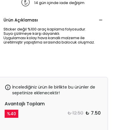
14 gün içinde iade değişim
Ürün Açıklaması
Sticker değil %100 araç kaplama folyosudur.
Suya çizilmeye karşı dayanıklı.
Uygulaması kolay hava kanallı malzeme ile
üretilmiştir yapıştıma sırasında balocuk oluşmaz.
İncelediğiniz ürün ile birlikte bu ürünler de
sepetinize eklenecektir!
Avantajlı Toplam
₺ 12.50
₺ 7.50
%
40