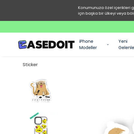
Konumunuza özel içerikleri 
için başka bir ülkeyi veya böl
iPhone
Yeni
Modeller
Gelenle
Sticker