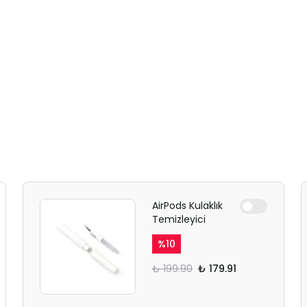
AirPods Kulaklık
Temizleyici
%
10
₺ 199.90
₺ 179.91
SAFARİ GİZLİ SEKME