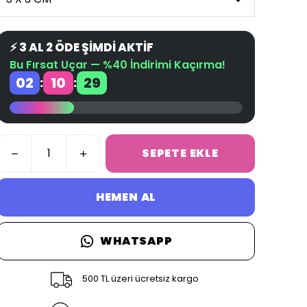
⚡ 3 AL 2 ÖDE ŞİMDİ AKTİF
Bu Fırsat Uçar — %40 İndirimi Kaçırma!
02
10
28
:
:
SEPETE EKLE
HEMEN AL
WHATSAPP
500 TL üzeri ücretsiz kargo