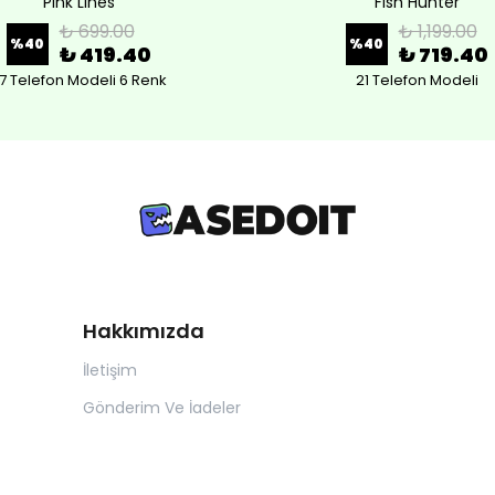
Pink Lines
Fish Hunter
₺ 699.00
₺ 1,199.00
%
40
%
40
₺ 419.40
₺ 719.40
7 Telefon Modeli 6 Renk
21 Telefon Modeli
Hakkımızda
İletişim
Gönderim Ve İadeler