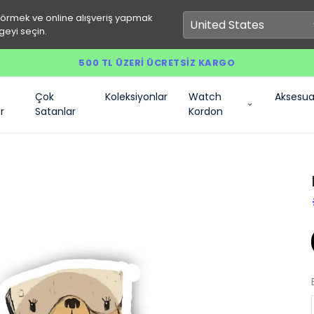
görmek ve online alışveriş yapmak
geyi seçin.
500 TL ÜZERI ÜCRETSIZ KARGO
Çok
Koleksiyonlar
Watch
Aksesua
r
Satanlar
Kordon