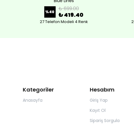
Blue Lines
₺ 699.00
%
40
₺ 419.40
27 Telefon Modeli 4 Renk
2
Kategoriler
Hesabım
Anasayfa
Giriş Yap
Kayıt Ol
Sipariş Sorgula