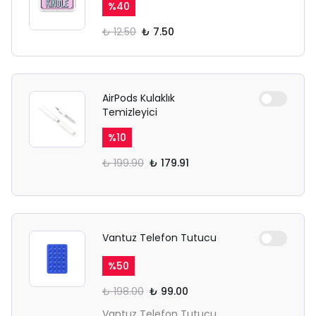
%
40
₺ 12.50
₺ 7.50
AirPods Kulaklık
Temizleyici
%
10
₺ 199.90
₺ 179.91
Vantuz Telefon Tutucu
%
50
₺ 198.00
₺ 99.00
Vantuz Telefon Tutucu