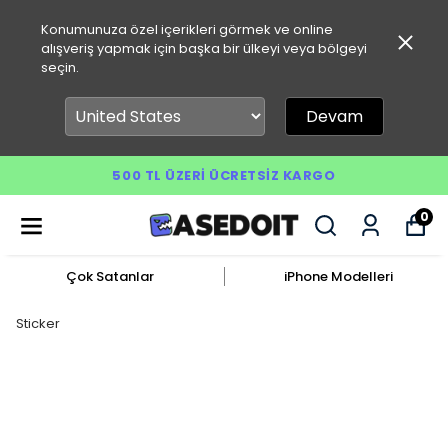
Konumunuza özel içerikleri görmek ve online
alışveriş yapmak için başka bir ülkeyi veya bölgeyi
seçin.
Devam
500 TL ÜZERI ÜCRETSIZ KARGO
0
Çok Satanlar
iPhone Modelleri
Sticker