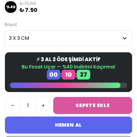
₺ 12.50
%
40
₺ 7.50
Boyut
⚡ 3 AL 2 ÖDE ŞİMDİ AKTİF
Bu Fırsat Uçar — %40 İndirimi Kaçırma!
00
10
37
:
:
SEPETE EKLE
HEMEN AL