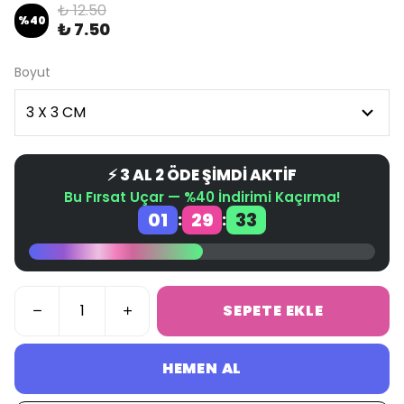
₺ 12.50
%
40
₺ 7.50
Boyut
⚡ 3 AL 2 ÖDE ŞİMDİ AKTİF
Bu Fırsat Uçar — %40 İndirimi Kaçırma!
01
29
33
:
:
SEPETE EKLE
HEMEN AL