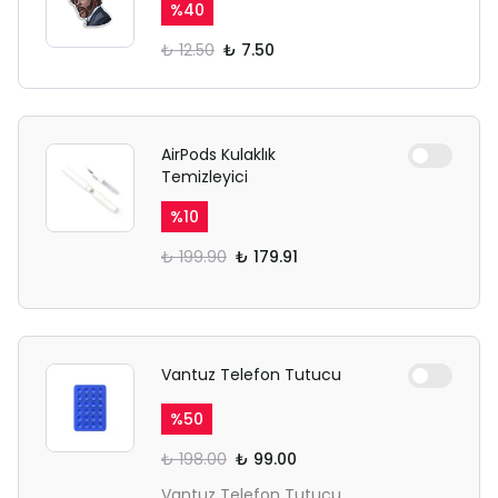
%
40
₺ 12.50
₺ 7.50
AirPods Kulaklık
Temizleyici
%
10
₺ 199.90
₺ 179.91
Vantuz Telefon Tutucu
%
50
₺ 198.00
₺ 99.00
Vantuz Telefon Tutucu