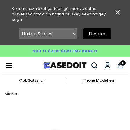
Konumunuza özel içerikleri görmek ve online
alışveriş yapmak için başka bir ülkeyi veya bölgeyi
seçin.
Devam
500 TL ÜZERI ÜCRETSIZ KARGO
0
Çok Satanlar
iPhone Modelleri
Sticker