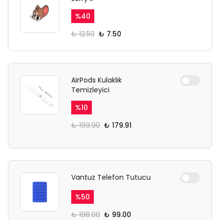
%
40
₺ 12.50
₺ 7.50
AirPods Kulaklık
Temizleyici
%
10
₺ 199.90
₺ 179.91
Vantuz Telefon Tutucu
%
50
₺ 198.00
₺ 99.00