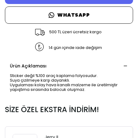
WHATSAPP
500 TL üzeri ücretsiz kargo
14 gün içinde iade değişim
Ürün Açıklaması
Sticker değil %100 araç kaplama folyosudur.
Suya çizilmeye karşı dayanıklı.
Uygulaması kolay hava kanallı malzeme ile üretilmiştir
yapıştıma sırasında balocuk oluşmaz.
SİZE ÖZEL EKSTRA İNDİRİM!
Jerry II