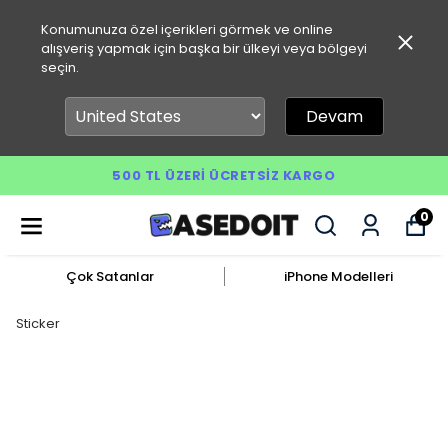
Konumunuza özel içerikleri görmek ve online
alışveriş yapmak için başka bir ülkeyi veya bölgeyi
seçin.
Devam
500 TL ÜZERI ÜCRETSIZ KARGO
0
Çok Satanlar
iPhone Modelleri
Sticker