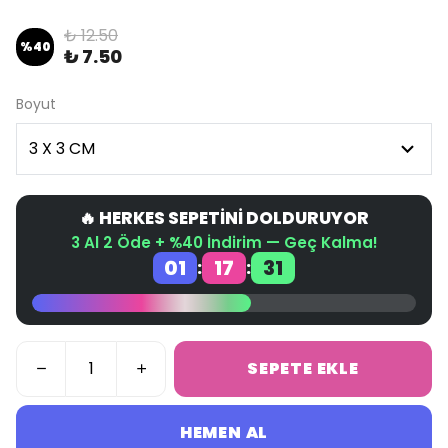
₺ 12.50
%
40
₺ 7.50
Boyut
🔥 HERKES SEPETİNİ DOLDURUYOR
3 Al 2 Öde + %40 İndirim — Geç Kalma!
01
17
31
:
:
SEPETE EKLE
HEMEN AL