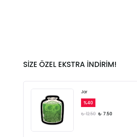
SİZE ÖZEL EKSTRA İNDİRİM!
Jar
%
40
₺ 12.50
₺ 7.50