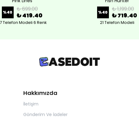
Pink Lines
Fish Hunter
₺ 699.00
₺ 1,199.00
%
40
%
40
₺ 419.40
₺ 719.40
7 Telefon Modeli 6 Renk
21 Telefon Modeli
Hakkımızda
İletişim
Gönderim Ve İadeler