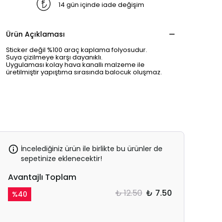
14 gün içinde iade değişim
Ürün Açıklaması
Sticker değil %100 araç kaplama folyosudur.
Suya çizilmeye karşı dayanıklı.
Uygulaması kolay hava kanallı malzeme ile
üretilmiştir yapıştıma sırasında balocuk oluşmaz.
İncelediğiniz ürün ile birlikte bu ürünler de
sepetinize eklenecektir!
Avantajlı Toplam
₺ 12.50
₺ 7.50
%
40