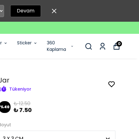
Devam
r
Sticker
360
0
Kaplama
Jar
Tükeniyor
₺ 12.50
%
40
₺ 7.50
Boyut