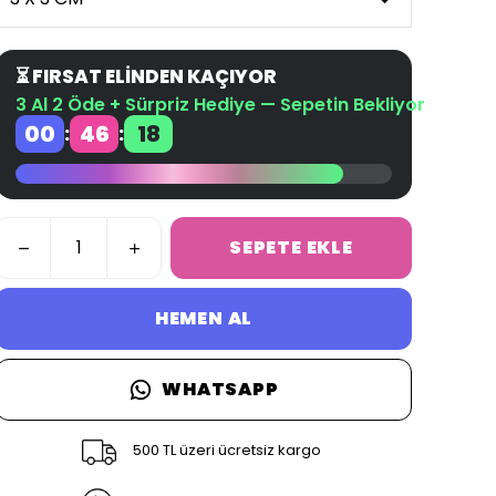
⏳ FIRSAT ELİNDEN KAÇIYOR
3 Al 2 Öde + Sürpriz Hediye — Sepetin Bekliyor
00
46
18
:
:
SEPETE EKLE
HEMEN AL
WHATSAPP
500 TL üzeri ücretsiz kargo