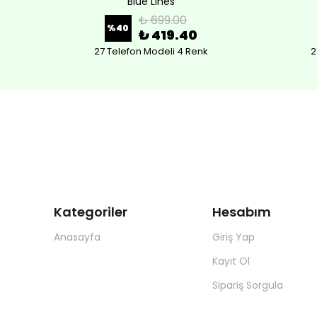
Blue Lines
₺ 699.00
%
40
₺ 419.40
27 Telefon Modeli 4 Renk
2
Kategoriler
Hesabım
Anasayfa
Giriş Yap
Kayıt Ol
Sipariş Sorgula