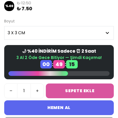
₺ 12.50
%
40
₺ 7.50
Boyut
🌙 %40 İNDİRİM Sadece ⏰ 2 Saat
3 Al 2 Öde Gece Bitiyor — Şimdi Kaçırma!
00
49
15
:
:
SEPETE EKLE
HEMEN AL