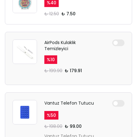
%
40
₺ 12.50
₺ 7.50
AirPods Kulaklık
Temizleyici
%
10
₺ 199.90
₺ 179.91
Vantuz Telefon Tutucu
%
50
₺ 198.00
₺ 99.00
Vantuz Telefon Tutucu