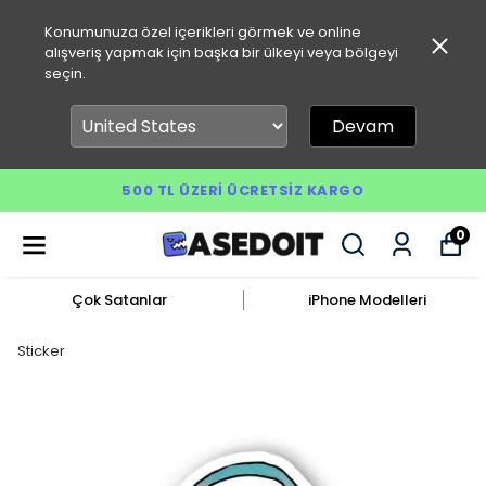
Konumunuza özel içerikleri görmek ve online
alışveriş yapmak için başka bir ülkeyi veya bölgeyi
seçin.
Devam
500 TL ÜZERI ÜCRETSIZ KARGO
0
Çok Satanlar
iPhone Modelleri
Sticker