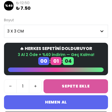
₺ 12.50
%
40
₺ 7.50
Boyut
🔥 HERKES SEPETİNİ DOLDURUYOR
3 Al 2 Öde + %40 İndirim — Geç Kalma!
00
01
03
:
:
SEPETE EKLE
HEMEN AL