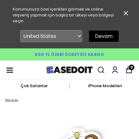
Konumunuza özel içerikleri görmek ve online
alışveriş yapmak için başka bir ülkeyi veya bölgeyi
seçin.
Devam
500 TL ÜZERI ÜCRETSIZ KARGO
0
Çok Satanlar
iPhone Modelleri
Sticker