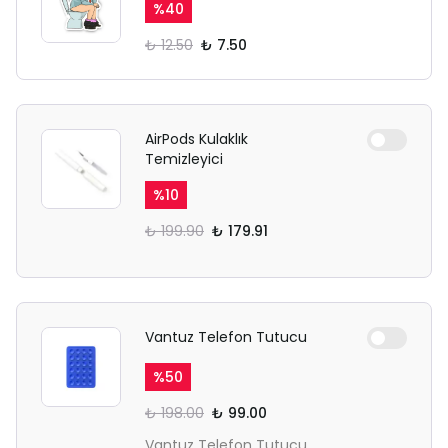
%
40
₺ 12.50
₺ 7.50
AirPods Kulaklık
Temizleyici
%
10
₺ 199.90
₺ 179.91
Vantuz Telefon Tutucu
%
50
₺ 198.00
₺ 99.00
Vantuz Telefon Tutucu