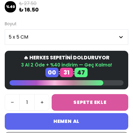
₺ 27.50
%
40
₺ 16.50
Boyut
🔥 HERKES SEPETİNİ DOLDURUYOR
3 Al 2 Öde + %40 İndirim — Geç Kalma!
00
31
47
:
:
SEPETE EKLE
HEMEN AL