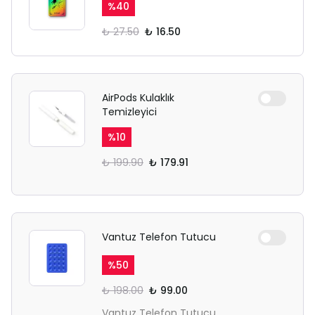
%
40
₺ 27.50
₺ 16.50
AirPods Kulaklık
Temizleyici
%
10
₺ 199.90
₺ 179.91
Vantuz Telefon Tutucu
%
50
₺ 198.00
₺ 99.00
Vantuz Telefon Tutucu