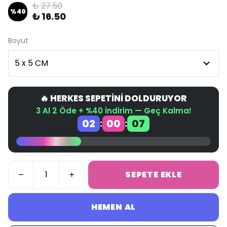
₺ 27.50
%
40
₺ 16.50
Boyut
🔥 HERKES SEPETİNİ DOLDURUYOR
3 Al 2 Öde + %40 İndirim — Geç Kalma!
02
00
07
:
:
SEPETE EKLE
HEMEN AL