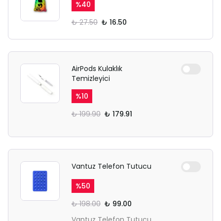
%
40
₺ 27.50
₺ 16.50
AirPods Kulaklık
Temizleyici
%
10
₺ 199.90
₺ 179.91
Vantuz Telefon Tutucu
%
50
₺ 198.00
₺ 99.00
Vantuz Telefon Tutucu