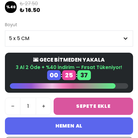
₺ 27.50
%
40
₺ 16.50
Boyut
🌆 GECE BİTMEDEN YAKALA
3 Al 2 Öde + %40 İndirim — Fırsat Tükeniyor!
00
25
37
:
:
SEPETE EKLE
HEMEN AL