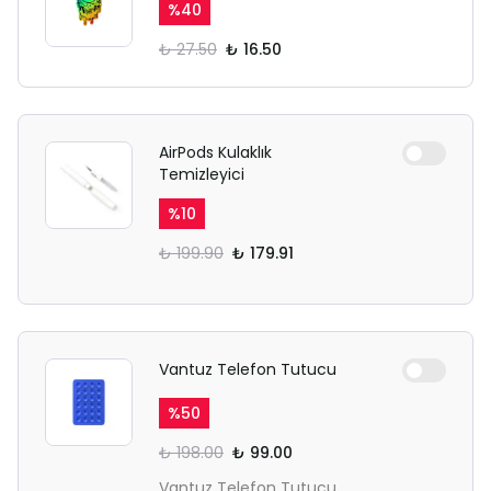
%
40
₺ 27.50
₺ 16.50
AirPods Kulaklık
Temizleyici
%
10
₺ 199.90
₺ 179.91
Vantuz Telefon Tutucu
%
50
₺ 198.00
₺ 99.00
Vantuz Telefon Tutucu