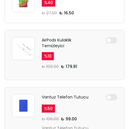
Ödeme ekranı gizli sekmede
%
40
açılmayabilir.
₺ 27.50
₺ 16.50
Lütfen normal Safari
sekmesinden giriş yapın.
AirPods Kulaklık
Temizleyici
%
10
₺ 199.90
₺ 179.91
Vantuz Telefon Tutucu
%
50
₺ 198.00
₺ 99.00
Vantuz Telefon Tutucu