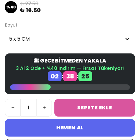
₺ 27.50
%
40
₺ 16.50
Boyut
🌆 GECE BİTMEDEN YAKALA
3 Al 2 Öde + %40 İndirim — Fırsat Tükeniyor!
02
38
24
:
:
SEPETE EKLE
HEMEN AL