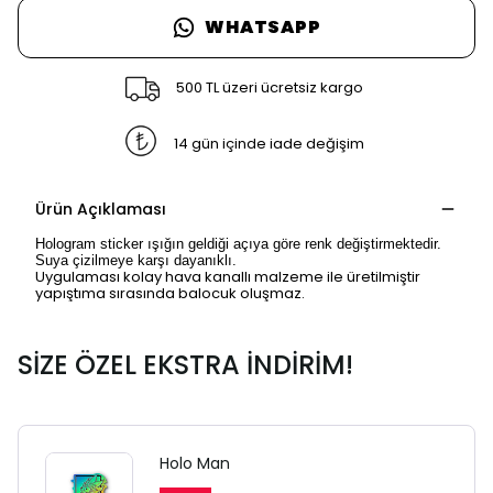
WHATSAPP
500 TL üzeri ücretsiz kargo
14 gün içinde iade değişim
Ürün Açıklaması
Hologram sticker ışığın geldiği açıya göre renk değiştirmektedir.
Suya çizilmeye karşı dayanıklı.
Uygulaması kolay hava kanallı malzeme ile üretilmiştir
yapıştıma sırasında balocuk oluşmaz.
SİZE ÖZEL EKSTRA İNDİRİM!
SAFARİ GİZLİ SEKME
UYARISI
Holo Man