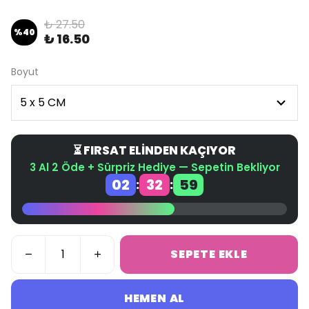
₺ 27.50
%
40
₺ 16.50
Boyut
⏳ FIRSAT ELİNDEN KAÇIYOR
3 Al 2 Öde + Sürpriz Hediye — Sepetin Bekliyor
02
32
58
:
:
SEPETE EKLE
HEMEN AL