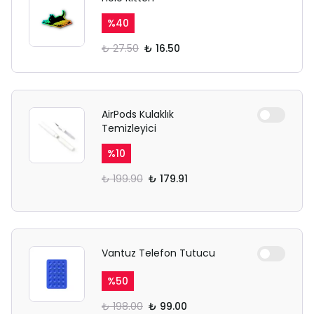
%
40
₺ 27.50
₺ 16.50
AirPods Kulaklık
Temizleyici
%
10
₺ 199.90
₺ 179.91
Vantuz Telefon Tutucu
%
50
₺ 198.00
₺ 99.00