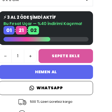
⚡ 3 AL 2 ÖDE ŞİMDİ AKTİF
Bu Fırsat Uçar — %40 İndirimi Kaçırma!
01
21
01
:
:
SEPETE EKLE
HEMEN AL
WHATSAPP
500 TL üzeri ücretsiz kargo