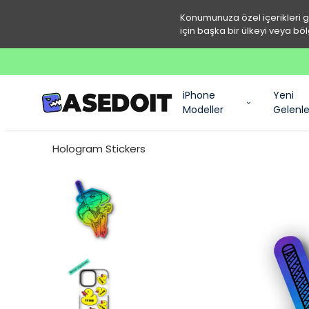
Konumunuza özel içerikleri 
için başka bir ülkeyi veya böl
iPhone
Yeni
Modeller
Gelenle
Hologram Stickers