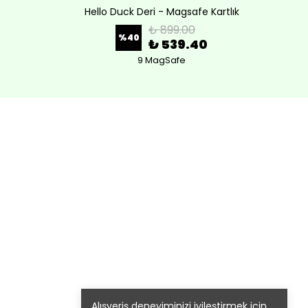
Hello Duck Deri - Magsafe Kartlık
Lov
₺ 899.00
%
40
₺ 539.40
9 MagSafe
Alışveriş deneyiminizi iyileştirmek için