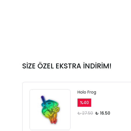
SİZE ÖZEL EKSTRA İNDİRİM!
Holo Frog
%
40
₺ 27.50
₺ 16.50