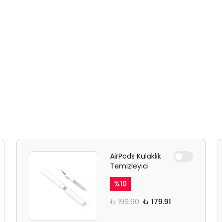
AirPods Kulaklık
Temizleyici
%
10
₺ 199.90
₺ 179.91
SAFARİ GİZLİ SEKME