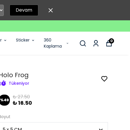
Devam
r
Sticker
360
0
Kaplama
Holo Frog
Tükeniyor
₺ 27.50
%
40
₺ 16.50
Boyut