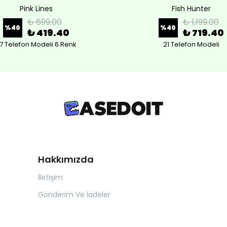
Pink Lines
Fish Hunter
₺ 699.00
₺ 1,199.00
%
40
%
40
₺ 419.40
₺ 719.40
7 Telefon Modeli 6 Renk
21 Telefon Modeli
Hakkımızda
İletişim
Gönderim Ve İadeler