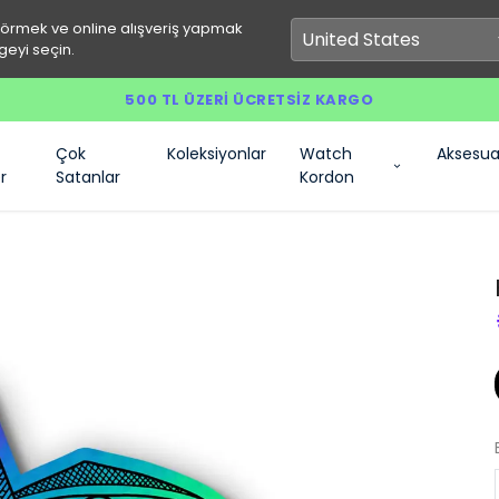
görmek ve online alışveriş yapmak
geyi seçin.
500 TL ÜZERI ÜCRETSIZ KARGO
Çok
Koleksiyonlar
Watch
Aksesua
r
Satanlar
Kordon