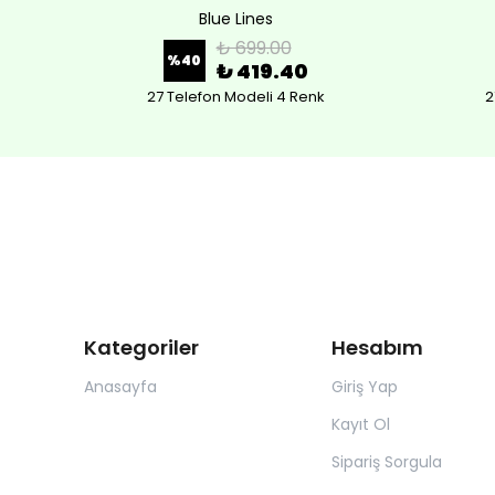
Blue Lines
₺ 699.00
%
40
₺ 419.40
27 Telefon Modeli 4 Renk
2
Kategoriler
Hesabım
Anasayfa
Giriş Yap
Kayıt Ol
Sipariş Sorgula