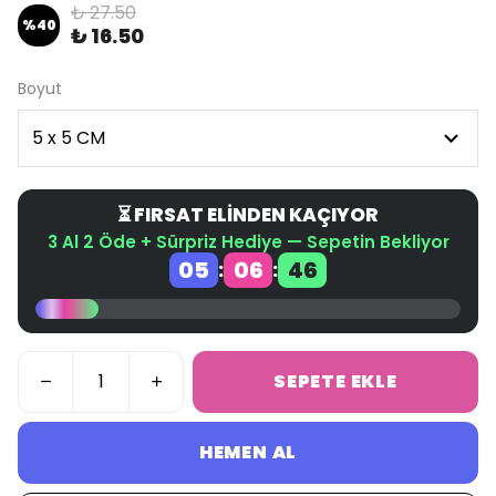
₺ 27.50
%
40
₺ 16.50
Boyut
⏳ FIRSAT ELİNDEN KAÇIYOR
3 Al 2 Öde + Sürpriz Hediye — Sepetin Bekliyor
05
06
46
:
:
SEPETE EKLE
HEMEN AL