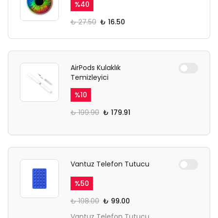
Ödeme ekranı gizli sekmede
%
40
açılmayabilir.
₺ 27.50
₺ 16.50
Lütfen normal Safari
sekmesinden giriş yapın.
AirPods Kulaklık
Temizleyici
%
10
₺ 199.90
₺ 179.91
Vantuz Telefon Tutucu
%
50
₺ 198.00
₺ 99.00
Vantuz Telefon Tutucu