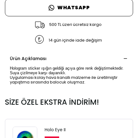
WHATSAPP
500 TL üzeri ücretsiz kargo
14 gün içinde iade değişim
Ürün Açıklaması
Hologram sticker ışığın geldiği açıya göre renk değiştirmektedir.
Suya çizilmeye karşı dayanıklı.
Uygulaması kolay hava kanallı malzeme ile üretilmiştir
yapıştıma sırasında balocuk oluşmaz.
SİZE ÖZEL EKSTRA İNDİRİM!
SAFARİ GİZLİ SEKME
UYARISI
Holo Eye II