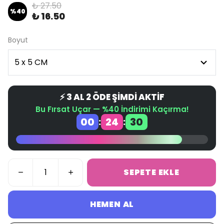
₺ 27.50
%
40
₺ 16.50
Boyut
⚡ 3 AL 2 ÖDE ŞİMDİ AKTİF
Bu Fırsat Uçar — %40 İndirimi Kaçırma!
00
24
30
:
:
SEPETE EKLE
HEMEN AL