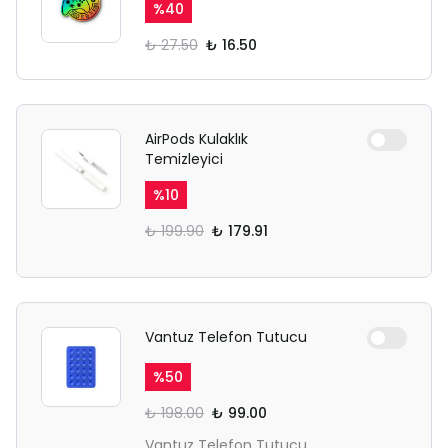
Ödeme ekranı gizli sekmede
%
40
açılmayabilir.
₺ 27.50
₺ 16.50
Lütfen normal Safari
sekmesinden giriş yapın.
AirPods Kulaklık
Temizleyici
%
10
₺ 199.90
₺ 179.91
Vantuz Telefon Tutucu
%
50
₺ 198.00
₺ 99.00
Vantuz Telefon Tutucu