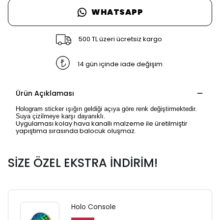
WHATSAPP
500 TL üzeri ücretsiz kargo
14 gün içinde iade değişim
Ürün Açıklaması
Hologram sticker ışığın geldiği açıya göre renk değiştirmektedir.
Suya çizilmeye karşı dayanıklı.
Uygulaması kolay hava kanallı malzeme ile üretilmiştir
yapıştıma sırasında balocuk oluşmaz.
SİZE ÖZEL EKSTRA İNDİRİM!
SAFARİ GİZLİ SEKME
UYARISI
Holo Console