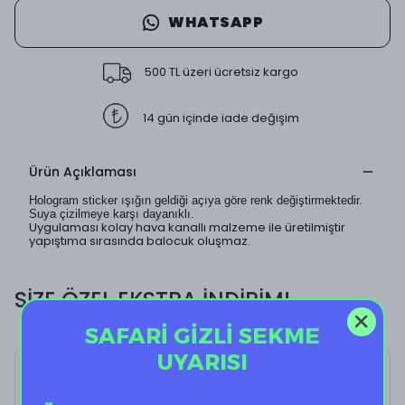
WHATSAPP
500 TL üzeri ücretsiz kargo
14 gün içinde iade değişim
Ürün Açıklaması
Hologram sticker ışığın geldiği açıya göre renk değiştirmektedir.
Suya çizilmeye karşı dayanıklı.
Uygulaması kolay hava kanallı malzeme ile üretilmiştir
yapıştıma sırasında balocuk oluşmaz.
SİZE ÖZEL EKSTRA İNDİRİM!
SAFARİ GİZLİ SEKME
UYARISI
Holo Clock