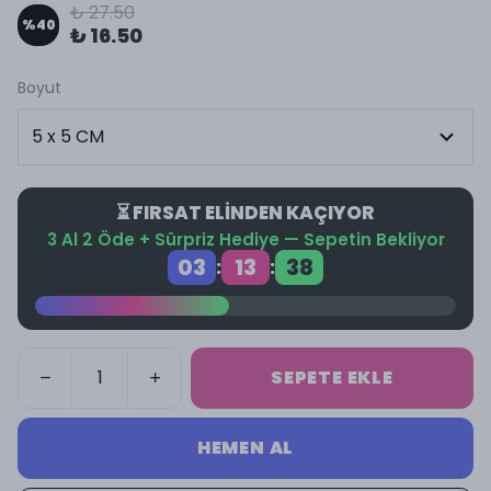
₺ 27.50
%
40
₺ 16.50
Boyut
⏳ FIRSAT ELİNDEN KAÇIYOR
3 Al 2 Öde + Sürpriz Hediye — Sepetin Bekliyor
03
13
38
:
:
SEPETE EKLE
HEMEN AL