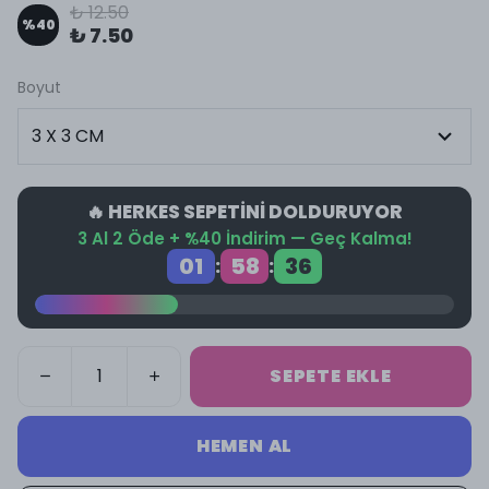
₺ 12.50
%
40
₺ 7.50
Boyut
🔥 HERKES SEPETİNİ DOLDURUYOR
3 Al 2 Öde + %40 İndirim — Geç Kalma!
01
58
36
:
:
SEPETE EKLE
HEMEN AL