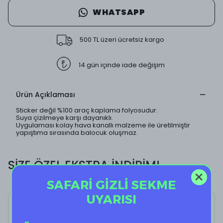
WHATSAPP
500 TL üzeri ücretsiz kargo
14 gün içinde iade değişim
Ürün Açıklaması
Sticker değil %100 araç kaplama folyosudur.
Suya çizilmeye karşı dayanıklı.
Uygulaması kolay hava kanallı malzeme ile üretilmiştir
yapıştıma sırasında balocuk oluşmaz.
SİZE ÖZEL EKSTRA İNDİRİM!
SAFARİ GİZLİ SEKME
UYARISI
Heart Squeeze