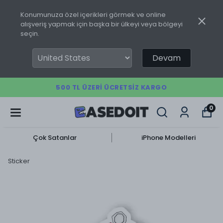
Konumunuza özel içerikleri görmek ve online
alışveriş yapmak için başka bir ülkeyi veya bölgeyi
seçin.
Devam
500 TL ÜZERI ÜCRETSIZ KARGO
0
Çok Satanlar
iPhone Modelleri
Sticker