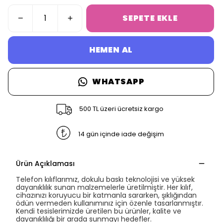
SEPETE EKLE
HEMEN AL
WHATSAPP
500 TL üzeri ücretsiz kargo
14 gün içinde iade değişim
Ürün Açıklaması
Telefon kılıflarımız, dokulu baskı teknolojisi ve yüksek
dayanıklılık sunan malzemelerle üretilmiştir. Her kılıf,
cihazınızı koruyucu bir katmanla sararken, şıklığından
ödün vermeden kullanımınız için özenle tasarlanmıştır.
Kendi tesislerimizde üretilen bu ürünler, kalite ve
dayanıklılığı bir arada sunmayı hedefler.