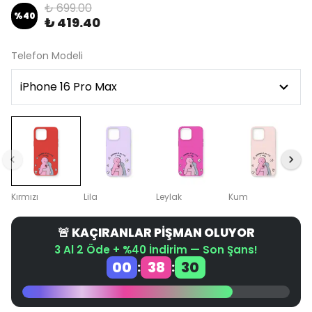
₺ 699.00
%
40
₺ 419.40
Telefon Modeli
Kırmızı
Lila
Leylak
Kum
🚨 KAÇIRANLAR PİŞMAN OLUYOR
3 Al 2 Öde + %40 İndirim — Son Şans!
00
38
30
:
: