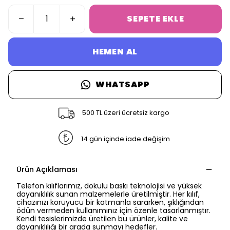
SEPETE EKLE
HEMEN AL
WHATSAPP
500 TL üzeri ücretsiz kargo
14 gün içinde iade değişim
Ürün Açıklaması
SAFARİ GİZLİ SEKME
Telefon kılıflarımız, dokulu baskı teknolojisi ve yüksek
dayanıklılık sunan malzemelerle üretilmiştir. Her kılıf,
UYARISI
cihazınızı koruyucu bir katmanla sararken, şıklığından
ödün vermeden kullanımınız için özenle tasarlanmıştır.
Kendi tesislerimizde üretilen bu ürünler, kalite ve
dayanıklılığı bir arada sunmayı hedefler.
Ödeme ekranı gizli sekmede