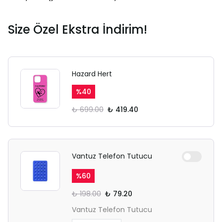
açılmayabilir.
Lütfen normal Safari
Size Özel Ekstra İndirim!
sekmesinden giriş yapın.
Hazard Hert
%
40
₺ 699.00
₺ 419.40
Vantuz Telefon Tutucu
%
60
₺ 198.00
₺ 79.20
Vantuz Telefon Tutucu