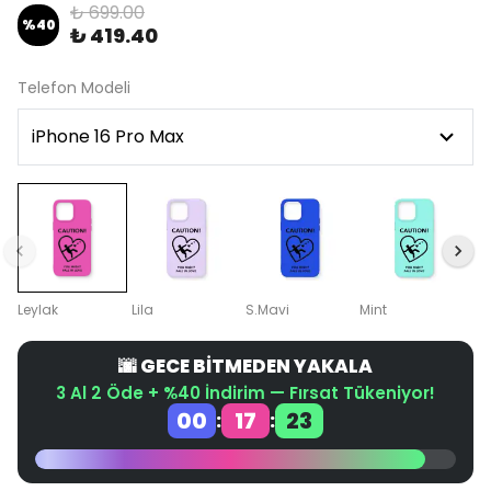
₺ 699.00
%
40
₺ 419.40
Telefon Modeli
Leylak
Lila
S.Mavi
Mint
🌆 GECE BİTMEDEN YAKALA
3 Al 2 Öde + %40 İndirim — Fırsat Tükeniyor!
00
17
23
:
: