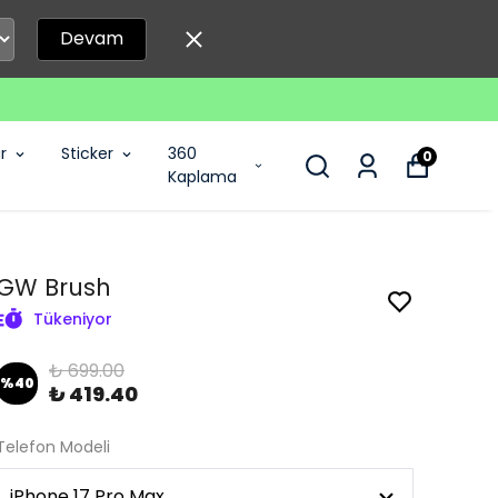
Devam
r
Sticker
360
0
Kaplama
GW Brush
Tükeniyor
₺ 699.00
%
40
₺ 419.40
Telefon Modeli