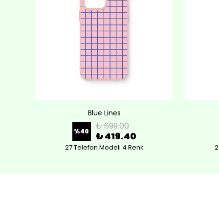
Blue Lines
₺ 699.00
%
40
₺ 419.40
27 Telefon Modeli 4 Renk
2