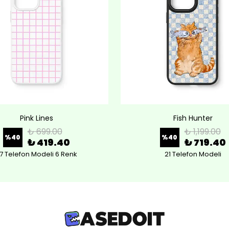
Pink Lines
Fish Hunter
₺ 699.00
₺ 1,199.00
%
40
%
40
₺ 419.40
₺ 719.40
7 Telefon Modeli 6 Renk
21 Telefon Modeli