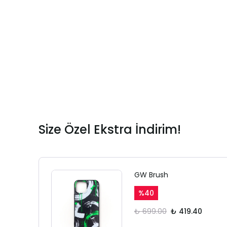
Size Özel Ekstra İndirim!
GW Brush
%
40
₺ 699.00
₺ 419.40