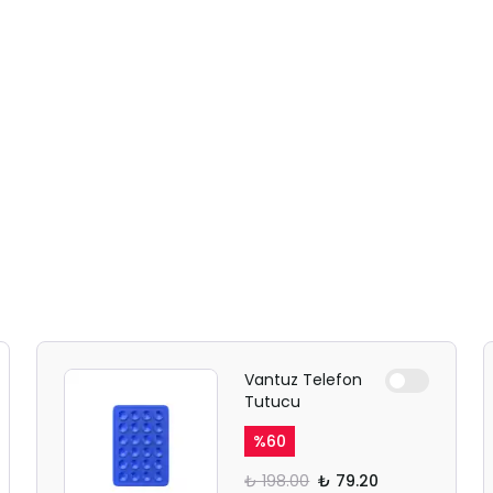
Vantuz Telefon
Tutucu
%
60
₺ 198.00
₺ 79.20