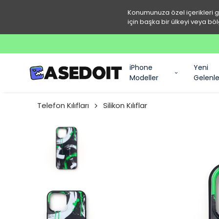
Konumunuza özel içerikleri 
için başka bir ülkeyi veya böl
iPhone
Yeni
Modeller
Gelenle
Telefon Kılıfları
Silikon Kılıflar