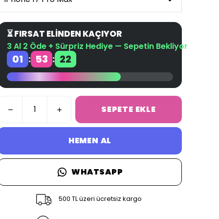
⏳ FIRSAT ELİNDEN KAÇIYOR
3 Al 2 Öde + Sürpriz Hediye — Sepetin Bekliyor
01
53
21
:
:
SEPETE EKLE
HEMEN AL
WHATSAPP
500 TL üzeri ücretsiz kargo