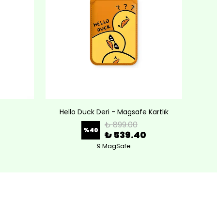
Hello Duck Deri - Magsafe Kartlık
Lov
₺ 899.00
%
40
₺ 539.40
9 MagSafe