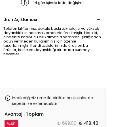
14 gün içinde iade değişim
Ürün Açıklaması
Telefon kılıflarımız, dokulu baskı teknolojisi ve yüksek
dayanıklılık sunan malzemelerle üretilmiştir. Her kılıf,
cihazınızı koruyucu bir katmanla sararken, şıklığından
ödün vermeden kullanımınız için özenle
tasarlanmıştır. Kendi tesislerimizde üretilen bu
ürünler, kalite ve dayanıklılığı bir arada sunmayı
hedefler.
İncelediğiniz ürün ile birlikte bu ürünler de
sepetinize eklenecektir!
Avantajlı Toplam
₺ 699.00
₺ 419.40
%
40