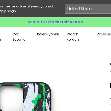
görmek ve online alışveriş yapmak
geyi seçin.
500 TL ÜZERI ÜCRETSIZ KARGO
Çok
Koleksiyonlar
Watch
Aksesua
r
Satanlar
Kordon