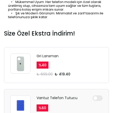
• Mükemmel Uyum: Her telefon modeli için özel olarak
üretilmiş olup, cihazınıza tam uyum sağlar ve tüm tuşlara,
portlara kolay erişim imkanı sunar.
• Şık ve Modern Görünüm: Minimalist ve zarif tasarımı ile
telefonunuza şıklık katar.
Size Özel Ekstra İndirim!
Gri Lansman
SAFARİ GİZLİ SEKME
%
40
UYARISI
₺ 699.00
₺ 419.40
Ödeme ekranı gizli sekmede
açılmayabilir.
Vantuz Telefon Tutucu
Lütfen normal Safari
%
60
sekmesinden giriş yapın.