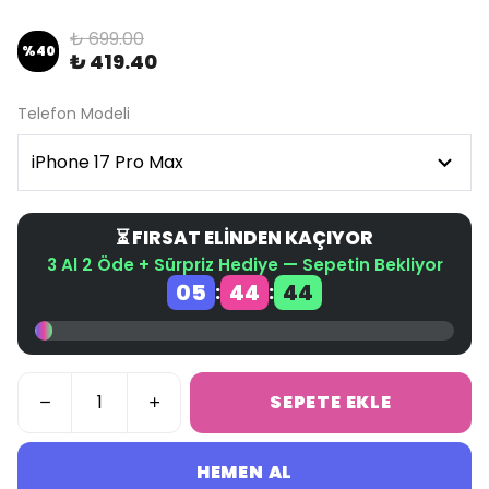
₺ 699.00
%
40
₺ 419.40
Telefon Modeli
⏳ FIRSAT ELİNDEN KAÇIYOR
3 Al 2 Öde + Sürpriz Hediye — Sepetin Bekliyor
05
44
44
:
:
SEPETE EKLE
HEMEN AL