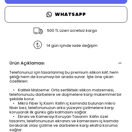
WHATSAPP
500 TL üzeri ücretsiz kargo
14 gün içinde iade değişim
Ürün Açıklaması
Telefonunuz için tasarlanmış bu premium silikon kılıf, hem
şıklığı hem de korumayı bir arada sunar. İşte öne çıkan
özellikleri:
• Kaliteli Malzeme: Orta sertlikteki silikon malzemesi,
telefonunuzu darbelere ve düşmelere karşı mükemmel bir
şekilde korur.
• Mikro Fiber İç Kısım: Kılıfın iç kısmında bulunan mikro
fiber bez, telefonunuzun arka yüzeyini çizilmelere karşı
koruyarak ilk günkü gibi kalmasını sağlar.
• Ekranı ve Kamerayı Koruyan Tasarım: Kılıfın özel
tasarımı, telefonunuzun ekranını ve kamerasını iç kısımda
bırakarak olası çizilme ve darbelere karşı ekstra koruma
sağlar.