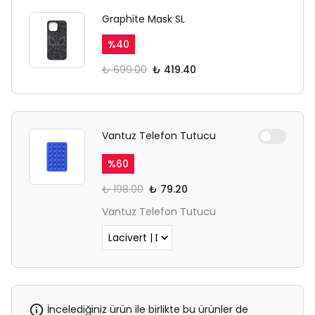
SAFARİ GİZLİ SEKME
Graphite Mask SL
UYARISI
%
40
₺ 699.00
₺ 419.40
Ödeme ekranı gizli sekmede
açılmayabilir.
Lütfen normal Safari
sekmesinden giriş yapın.
Vantuz Telefon Tutucu
%
60
₺ 198.00
₺ 79.20
Vantuz Telefon Tutucu
İncelediğiniz ürün ile birlikte bu ürünler de