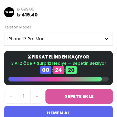
₺ 699.00
%
40
₺ 419.40
Telefon Modeli
⏳ FIRSAT ELİNDEN KAÇIYOR
3 Al 2 Öde + Sürpriz Hediye — Sepetin Bekliyor
00
24
20
:
:
SEPETE EKLE
HEMEN AL