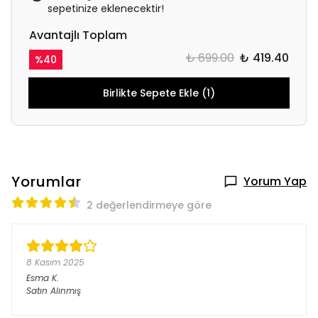
sepetinize eklenecektir!
Avantajlı Toplam
₺ 699.00
₺ 419.40
%
40
Birlikte Sepete Ekle (1)
Yorumlar
Yorum Yap
2 değerlendirmeye göre
8 Kasım 2025
Esma
K.
Satın Alınmış