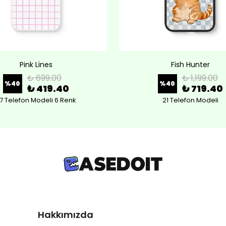
Pink Lines
Fish Hunter
₺ 699.00
₺ 1,199.00
%
40
%
40
₺ 419.40
₺ 719.40
7 Telefon Modeli 6 Renk
21 Telefon Modeli
Hakkımızda