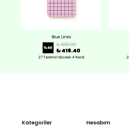
Blue Lines
₺ 699.00
%
40
₺ 419.40
27 Telefon Modeli 4 Renk
2
Kategoriler
Hesabım