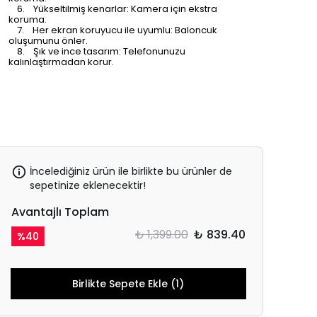
6. Yükseltilmiş kenarlar: Kamera için ekstra
koruma.
7. Her ekran koruyucu ile uyumlu: Baloncuk
oluşumunu önler.
8. Şık ve ince tasarım: Telefonunuzu
kalınlaştırmadan korur.
İncelediğiniz ürün ile birlikte bu ürünler de
sepetinize eklenecektir!
Avantajlı Toplam
₺ 1,399.00
₺ 839.40
%
40
Birlikte Sepete Ekle (1)