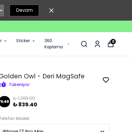
Devam
r
Sticker
360
0
Kaplama
Golden Owl - Deri MagSafe
Tükeniyor
₺ 1,399.00
%
40
₺ 839.40
Telefon Modeli