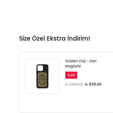
Size Özel Ekstra İndirim!
Golden Owl - Deri
MagSafe
%
40
₺ 1,399.00
₺ 839.40