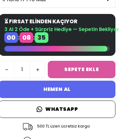
⏳ FIRSAT ELİNDEN KAÇIYOR
3 Al 2 Öde + Sürpriz Hediye — Sepetin Bekliyor
00
08
34
:
:
SEPETE EKLE
HEMEN AL
WHATSAPP
500 TL üzeri ücretsiz kargo