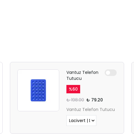
SAFARİ GİZLİ SEKME
UYARISI
Ödeme ekranı gizli sekmede
açılmayabilir.
Lütfen normal Safari
sekmesinden giriş yapın.
Vantuz Telefon
Tutucu
%
60
₺ 198.00
₺ 79.20
Vantuz Telefon Tutucu