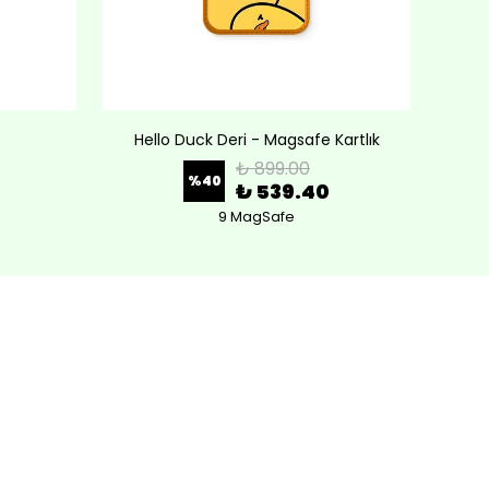
Hello Duck Deri - Magsafe Kartlık
Lov
₺ 899.00
%
40
₺ 539.40
9 MagSafe