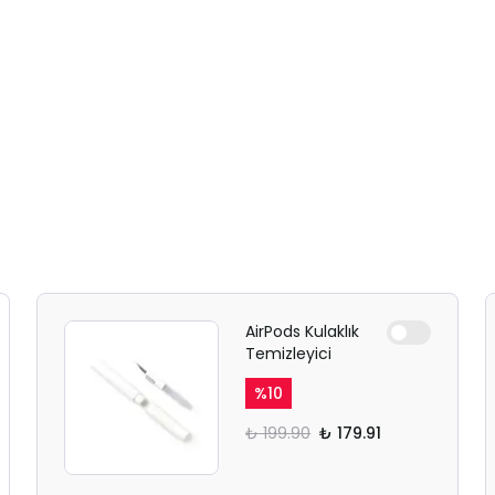
AirPods Kulaklık
Temizleyici
%
10
₺ 199.90
₺ 179.91
SAFARİ GİZLİ SEKME