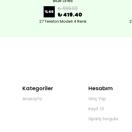
Blue Lines
₺ 699.00
%
40
₺ 419.40
27 Telefon Modeli 4 Renk
2
Kategoriler
Hesabım
Anasayfa
Giriş Yap
Kayıt Ol
Sipariş Sorgula