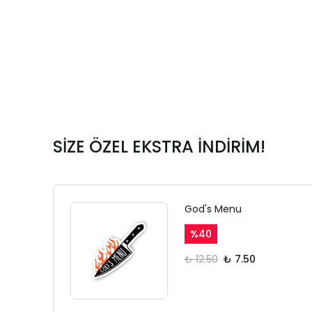
SİZE ÖZEL EKSTRA İNDİRİM!
God's Menu
%
40
₺ 12.50
₺ 7.50