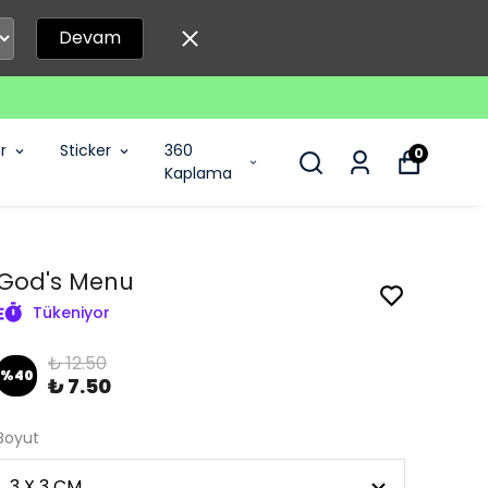
Devam
r
Sticker
360
0
Kaplama
God's Menu
Tükeniyor
₺ 12.50
%
40
₺ 7.50
Boyut