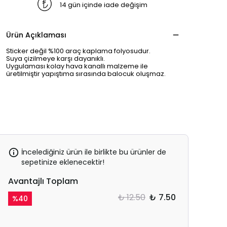
14 gün içinde iade değişim
Ürün Açıklaması
Sticker değil %100 araç kaplama folyosudur.
Suya çizilmeye karşı dayanıklı.
Uygulaması kolay hava kanallı malzeme ile
üretilmiştir yapıştıma sırasında balocuk oluşmaz.
İncelediğiniz ürün ile birlikte bu ürünler de
sepetinize eklenecektir!
Avantajlı Toplam
₺ 12.50
₺ 7.50
%
40