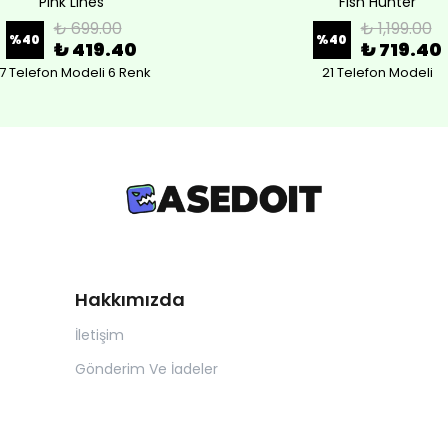
Pink Lines
Fish Hunter
₺ 699.00
₺ 1,199.00
%
40
%
40
₺ 419.40
₺ 719.40
7 Telefon Modeli 6 Renk
21 Telefon Modeli
Hakkımızda
İletişim
Gönderim Ve İadeler