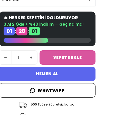
🔥 HERKES SEPETİNİ DOLDURUYOR
3 Al 2 Öde + %40 İndirim — Geç Kalma!
01
28
00
:
:
SEPETE EKLE
HEMEN AL
WHATSAPP
500 TL üzeri ücretsiz kargo