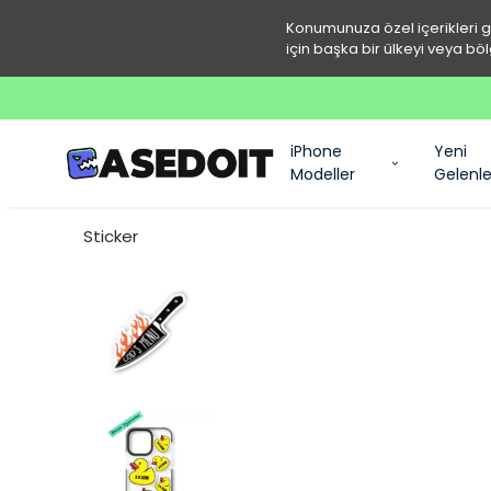
Konumunuza özel içerikleri 
için başka bir ülkeyi veya böl
iPhone
Yeni
Modeller
Gelenle
Sticker