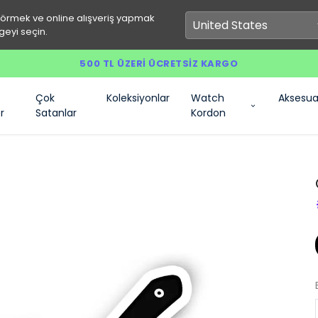
görmek ve online alışveriş yapmak
geyi seçin.
500 TL ÜZERI ÜCRETSIZ KARGO
Çok
Koleksiyonlar
Watch
Aksesua
r
Satanlar
Kordon