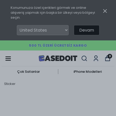
Konumunuza özel içerikleri görmek ve online
alışveriş yapmak için başka bir ülkeyi veya bölgeyi
seçin.
Devam
500 TL ÜZERI ÜCRETSIZ KARGO
0
Çok Satanlar
iPhone Modelleri
Sticker