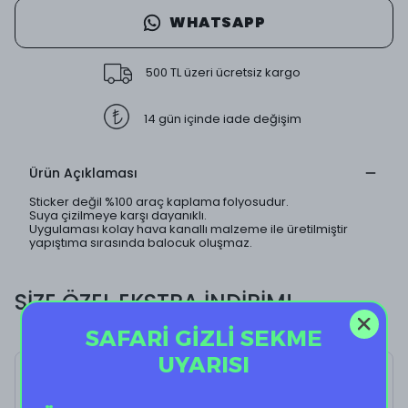
WHATSAPP
500 TL üzeri ücretsiz kargo
14 gün içinde iade değişim
Ürün Açıklaması
Sticker değil %100 araç kaplama folyosudur.
Suya çizilmeye karşı dayanıklı.
Uygulaması kolay hava kanallı malzeme ile üretilmiştir
yapıştıma sırasında balocuk oluşmaz.
SİZE ÖZEL EKSTRA İNDİRİM!
SAFARİ GİZLİ SEKME
UYARISI
Coconut II