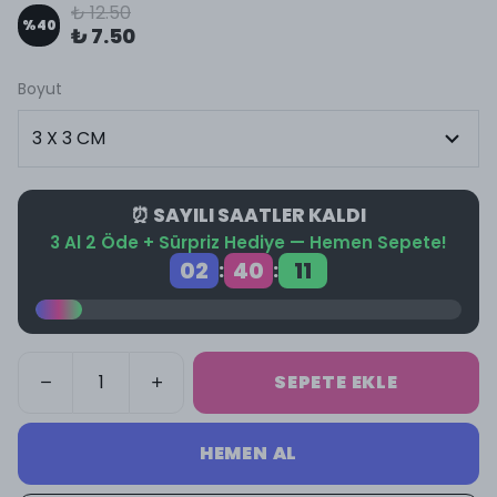
₺ 12.50
%
40
₺ 7.50
Boyut
⏰ SAYILI SAATLER KALDI
3 Al 2 Öde + Sürpriz Hediye — Hemen Sepete!
02
40
11
:
:
SEPETE EKLE
HEMEN AL