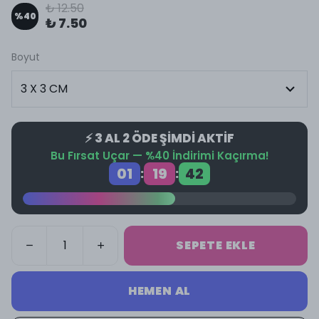
₺ 12.50
%
40
₺ 7.50
Boyut
⚡ 3 AL 2 ÖDE ŞİMDİ AKTİF
Bu Fırsat Uçar — %40 İndirimi Kaçırma!
01
19
41
:
:
SEPETE EKLE
HEMEN AL