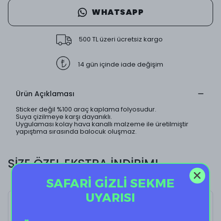
WHATSAPP
500 TL üzeri ücretsiz kargo
14 gün içinde iade değişim
Ürün Açıklaması
Sticker değil %100 araç kaplama folyosudur.
Suya çizilmeye karşı dayanıklı.
Uygulaması kolay hava kanallı malzeme ile üretilmiştir
yapıştıma sırasında balocuk oluşmaz.
SİZE ÖZEL EKSTRA İNDİRİM!
SAFARİ GİZLİ SEKME
UYARISI
Gangsta I