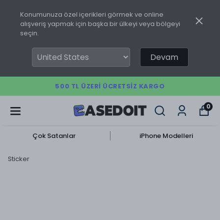
Konumunuza özel içerikleri görmek ve online
alışveriş yapmak için başka bir ülkeyi veya bölgeyi
seçin.
Devam
500 TL ÜZERI ÜCRETSIZ KARGO
0
Çok Satanlar
iPhone Modelleri
Sticker