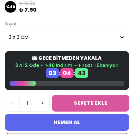
₺ 12.50
%
40
₺ 7.50
Boyut
🌆 GECE BİTMEDEN YAKALA
3 Al 2 Öde + %40 İndirim — Fırsat Tükeniyor!
03
04
43
:
:
SEPETE EKLE
HEMEN AL