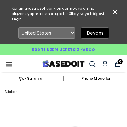
Konumunuza özel içerikleri görmek ve online
alışveriş yapmak için başka bir ülkeyi veya bölgeyi
seçin.
Devam
500 TL ÜZERI ÜCRETSIZ KARGO
0
Çok Satanlar
iPhone Modelleri
Sticker