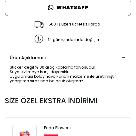
WHATSAPP
500 TL üzeri ücretsiz kargo
14 gün içinde iade değişim
Ürün Açıklaması
Sticker değil %100 araç kaplama folyosudur.
Suya çizilmeye karşı dayanıklı.
Uygulaması kolay hava kanallı malzeme ile üretilmiştir
yapıştıma sırasında balocuk oluşmaz.
SİZE ÖZEL EKSTRA İNDİRİM!
SAFARİ GİZLİ SEKME
UYARISI
Frida Flowers