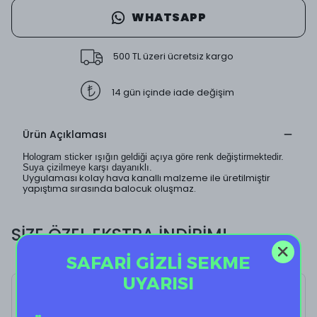
WHATSAPP
500 TL üzeri ücretsiz kargo
14 gün içinde iade değişim
Ürün Açıklaması
Hologram sticker ışığın geldiği açıya göre renk değiştirmektedir.
Suya çizilmeye karşı dayanıklı.
Uygulaması kolay hava kanallı malzeme ile üretilmiştir
yapıştıma sırasında balocuk oluşmaz.
SİZE ÖZEL EKSTRA İNDİRİM!
SAFARİ GİZLİ SEKME
UYARISI
H SkeletonC