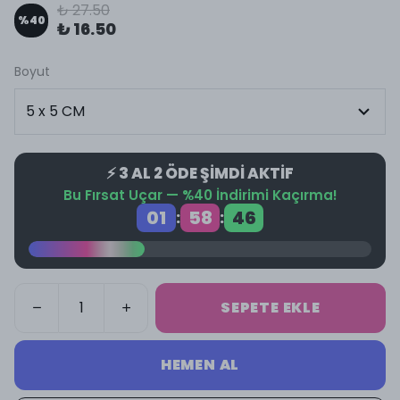
₺ 27.50
%
40
₺ 16.50
Boyut
⚡ 3 AL 2 ÖDE ŞİMDİ AKTİF
Bu Fırsat Uçar — %40 İndirimi Kaçırma!
01
58
46
:
:
SEPETE EKLE
HEMEN AL