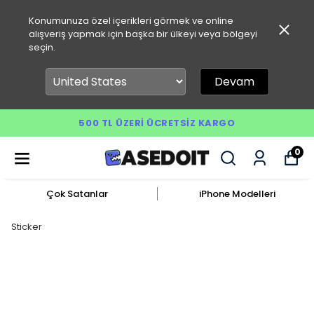
Konumunuza özel içerikleri görmek ve online
alışveriş yapmak için başka bir ülkeyi veya bölgeyi
seçin.
Devam
500 TL ÜZERI ÜCRETSIZ KARGO
0
Çok Satanlar
iPhone Modelleri
Sticker