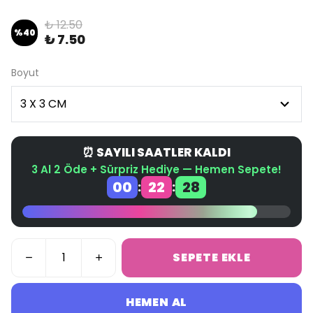
₺ 12.50
%
40
₺ 7.50
Boyut
⏰ SAYILI SAATLER KALDI
3 Al 2 Öde + Sürpriz Hediye — Hemen Sepete!
00
22
27
:
:
SEPETE EKLE
HEMEN AL