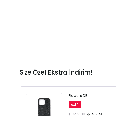
Size Özel Ekstra İndirim!
Flowers DB
%
40
₺ 699.00
₺ 419.40