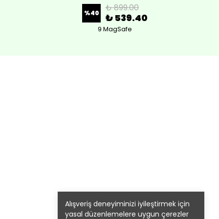
₺ 899.00
%
40
₺ 539.40
9 MagSafe
Alışveriş deneyiminizi iyileştirmek için
yasal düzenlemelere uygun çerezler