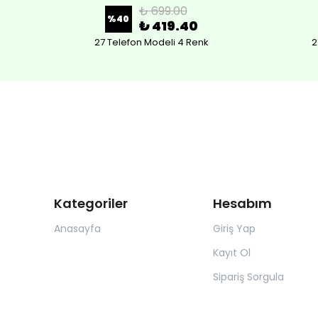
₺ 699.00
%
40
₺ 419.40
27 Telefon Modeli 4 Renk
2
Kategoriler
Hesabım
Anasayfa
Giriş Yap
Kayıt Ol
Sipariş Sorgula