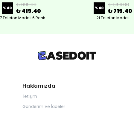
₺ 699.00
₺ 1,199.00
%
40
%
40
₺ 419.40
₺ 719.40
7 Telefon Modeli 6 Renk
21 Telefon Modeli
Hakkımızda
İletişim
Gönderim Ve İadeler