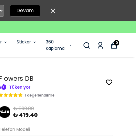
Devam
r
Sticker
360
0
Kaplama
Flowers DB
Tükeniyor
1 değerlendirme
₺ 699.00
%
40
₺ 419.40
Telefon Modeli