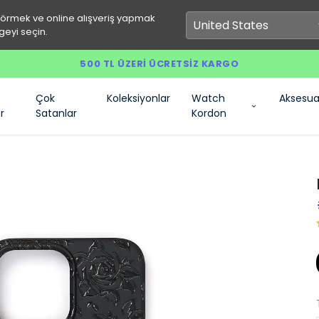
görmek ve online alışveriş yapmak
geyi seçin.
500 TL ÜZERI ÜCRETSIZ KARGO
Çok
Koleksiyonlar
Watch
Aksesua
r
Satanlar
Kordon