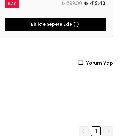
₺ 699.00
₺ 419.40
%
40
Birlikte Sepete Ekle (1)
Yorum Yap
1