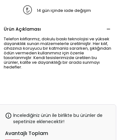
14 gün içinde iade değişim
Ürün Açıklaması
Telefon kılıflarımız, dokulu baskı teknolojisi ve yüksek
dayanıklılık sunan malzemelerle üretilmiştir. Her kılıf,
cihazınızı koruyucu bir katmanla sararken, şıklığından
ödün vermeden kullanımınız için özenle
tasarlanmıştır. Kendi tesislerimizde üretilen bu
ürünler, kalite ve dayanıklılığı bir arada sunmayı
hedefler.
İncelediğiniz ürün ile birlikte bu ürünler de
sepetinize eklenecektir!
Avantajlı Toplam