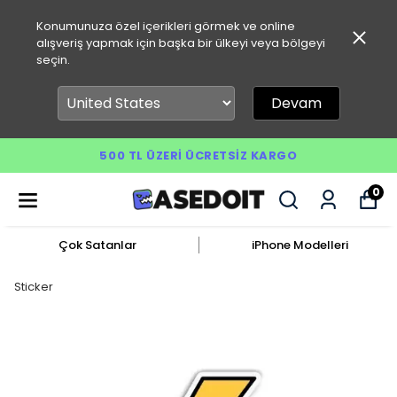
Konumunuza özel içerikleri görmek ve online
alışveriş yapmak için başka bir ülkeyi veya bölgeyi
seçin.
Devam
500 TL ÜZERI ÜCRETSIZ KARGO
0
Çok Satanlar
iPhone Modelleri
Sticker