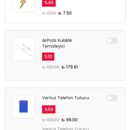
%
40
₺ 12.50
₺ 7.50
AirPods Kulaklık
Temizleyici
%
10
₺ 199.90
₺ 179.91
Vantuz Telefon Tutucu
%
50
₺ 198.00
₺ 99.00
Vantuz Telefon Tutucu