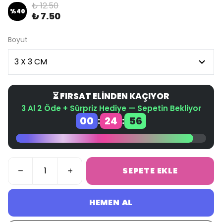
₺ 12.50
%
40
₺ 7.50
Boyut
⏳ FIRSAT ELİNDEN KAÇIYOR
3 Al 2 Öde + Sürpriz Hediye — Sepetin Bekliyor
00
24
55
:
:
SEPETE EKLE
HEMEN AL