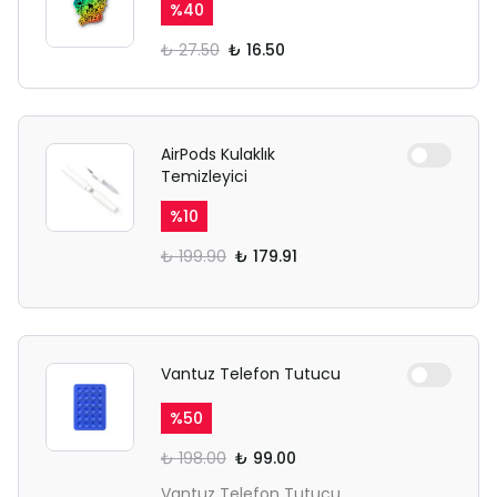
%
40
₺ 27.50
₺ 16.50
AirPods Kulaklık
Temizleyici
%
10
₺ 199.90
₺ 179.91
Vantuz Telefon Tutucu
%
50
₺ 198.00
₺ 99.00
Vantuz Telefon Tutucu