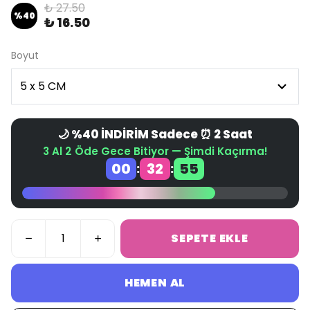
₺ 27.50
%
40
₺ 16.50
Boyut
🌙 %40 İNDİRİM Sadece ⏰ 2 Saat
3 Al 2 Öde Gece Bitiyor — Şimdi Kaçırma!
00
32
55
:
:
SEPETE EKLE
HEMEN AL