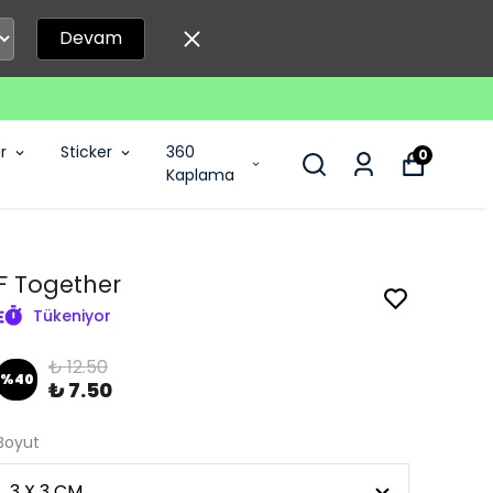
Devam
r
Sticker
360
0
Kaplama
F Together
Tükeniyor
₺ 12.50
%
40
₺ 7.50
Boyut