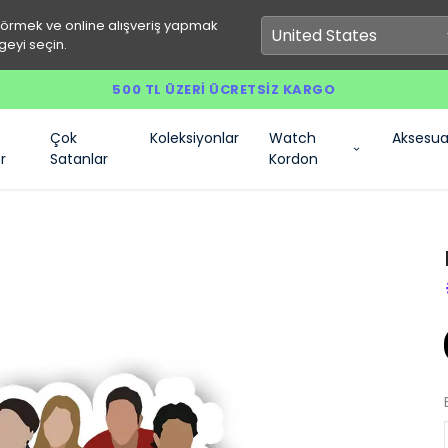
görmek ve online alışveriş yapmak
geyi seçin.
500 TL ÜZERI ÜCRETSIZ KARGO
Çok
Koleksiyonlar
Watch
Aksesua
r
Satanlar
Kordon