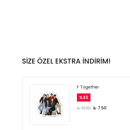
SİZE ÖZEL EKSTRA İNDİRİM!
F Together
%
40
₺ 12.50
₺ 7.50