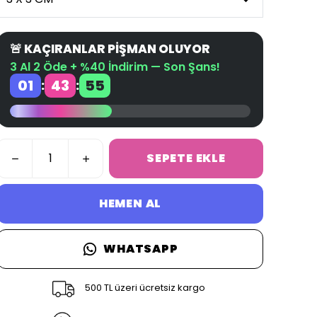
🚨 KAÇIRANLAR PİŞMAN OLUYOR
3 Al 2 Öde + %40 İndirim — Son Şans!
01
43
54
:
:
SEPETE EKLE
HEMEN AL
WHATSAPP
500 TL üzeri ücretsiz kargo