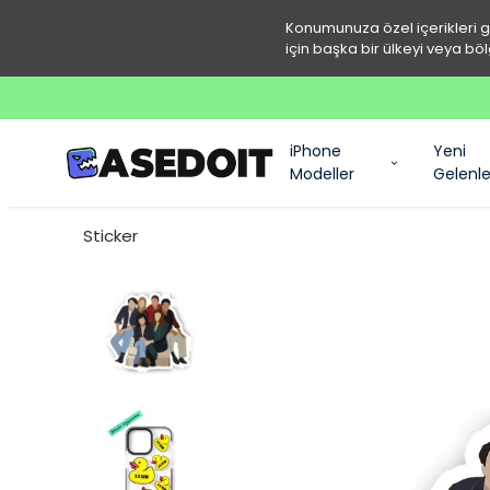
Konumunuza özel içerikleri 
için başka bir ülkeyi veya böl
iPhone
Yeni
Modeller
Gelenle
Sticker