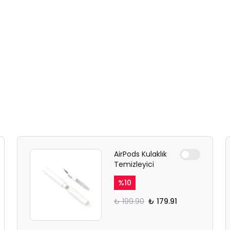
AirPods Kulaklık
Temizleyici
%
10
₺ 199.90
₺ 179.91
SAFARİ GİZLİ SEKME