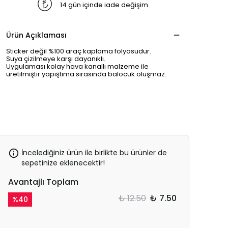
14 gün içinde iade değişim
Ürün Açıklaması
Sticker değil %100 araç kaplama folyosudur.
Suya çizilmeye karşı dayanıklı.
Uygulaması kolay hava kanallı malzeme ile
üretilmiştir yapıştıma sırasında balocuk oluşmaz.
İncelediğiniz ürün ile birlikte bu ürünler de
sepetinize eklenecektir!
Avantajlı Toplam
₺ 12.50
₺ 7.50
%
40