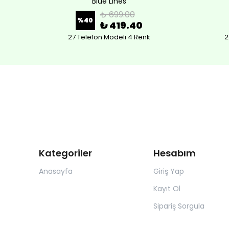
Blue Lines
₺ 699.00
%
40
₺ 419.40
27 Telefon Modeli 4 Renk
2
Kategoriler
Hesabım
Anasayfa
Giriş Yap
Kayıt Ol
Sipariş Sorgula