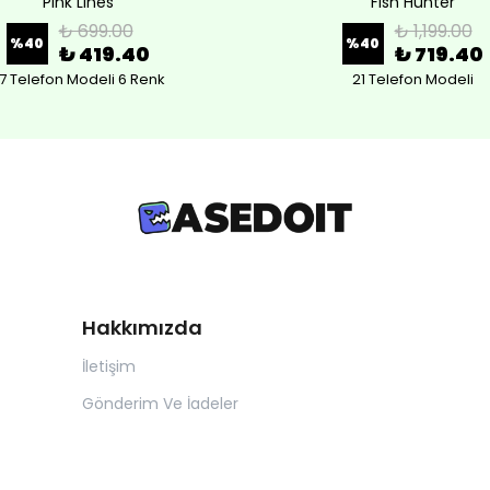
Pink Lines
Fish Hunter
₺ 699.00
₺ 1,199.00
%
40
%
40
₺ 419.40
₺ 719.40
7 Telefon Modeli 6 Renk
21 Telefon Modeli
Hakkımızda
İletişim
Gönderim Ve İadeler