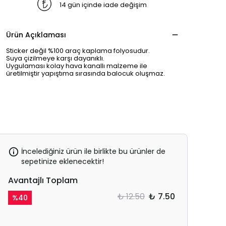
14 gün içinde iade değişim
Ürün Açıklaması
Sticker değil %100 araç kaplama folyosudur.
Suya çizilmeye karşı dayanıklı.
Uygulaması kolay hava kanallı malzeme ile
üretilmiştir yapıştıma sırasında balocuk oluşmaz.
İncelediğiniz ürün ile birlikte bu ürünler de
sepetinize eklenecektir!
Avantajlı Toplam
₺ 12.50
₺ 7.50
%
40