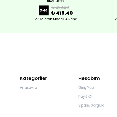
Blue Lines
₺ 699.00
%
40
₺ 419.40
27 Telefon Modeli 4 Renk
2
Kategoriler
Hesabım
Anasayfa
Giriş Yap
Kayıt Ol
Sipariş Sorgula