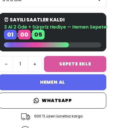
⏰ SAYILI SAATLER KALDI
3 Al 2 Öde + Sürpriz Hediye — Hemen Sepete!
01
00
04
:
:
SEPETE EKLE
HEMEN AL
WHATSAPP
500 TL üzeri ücretsiz kargo