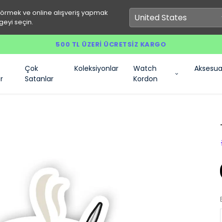
görmek ve online alışveriş yapmak
geyi seçin.
500 TL ÜZERI ÜCRETSIZ KARGO
Çok
Koleksiyonlar
Watch
Aksesua
r
Satanlar
Kordon