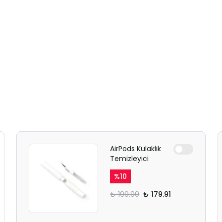
AirPods Kulaklık
Temizleyici
%
10
₺ 199.90
₺ 179.91
SAFARİ GİZLİ SEKME