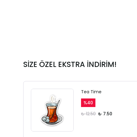
SİZE ÖZEL EKSTRA İNDİRİM!
Tea Time
%
40
₺ 12.50
₺ 7.50