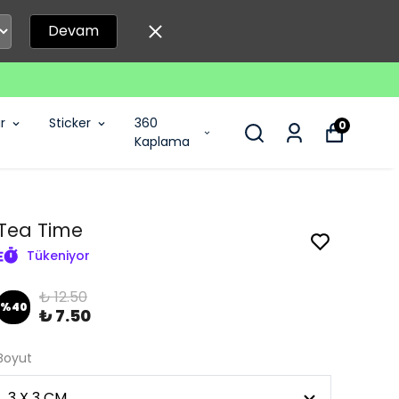
Devam
r
Sticker
360
0
Kaplama
Tea Time
Tükeniyor
₺ 12.50
%
40
₺ 7.50
Boyut