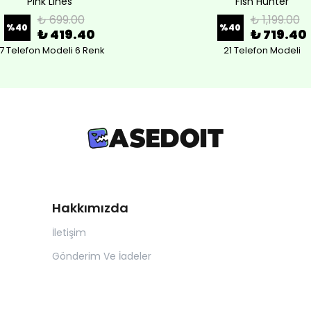
Pink Lines
Fish Hunter
₺ 699.00
₺ 1,199.00
%
40
%
40
₺ 419.40
₺ 719.40
7 Telefon Modeli 6 Renk
21 Telefon Modeli
Hakkımızda
İletişim
Gönderim Ve İadeler