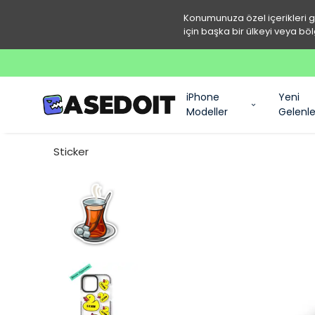
Konumunuza özel içerikleri 
için başka bir ülkeyi veya böl
iPhone
Yeni
Modeller
Gelenle
Sticker