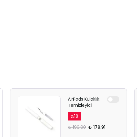
AirPods Kulaklık
Temizleyici
%
10
₺ 199.90
₺ 179.91