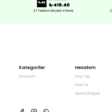
%
40
₺ 419.40
27 Telefon Modeli 4 Renk
2
Kategoriler
Hesabım
Anasayfa
Giriş Yap
Kayıt Ol
Sipariş Sorgula