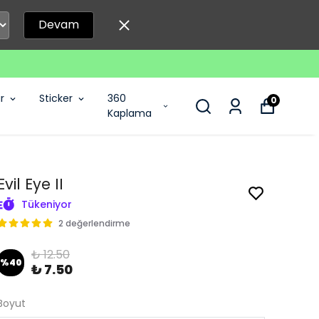
Devam
r
Sticker
360
0
Kaplama
Evil Eye II
Tükeniyor
2 değerlendirme
₺ 12.50
%
40
₺ 7.50
Boyut