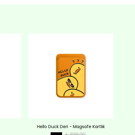
Hello Duck Deri - Magsafe Kartlık
Lov
₺ 899.00