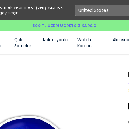
görmek ve online alışveriş yapmak
geyi seçin.
500 TL ÜZERI ÜCRETSIZ KARGO
Çok
Koleksiyonlar
Watch
Aksesua
r
Satanlar
Kordon