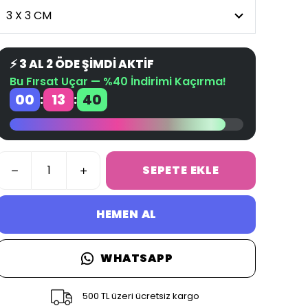
⚡ 3 AL 2 ÖDE ŞİMDİ AKTİF
Bu Fırsat Uçar — %40 İndirimi Kaçırma!
00
13
39
:
:
SEPETE EKLE
HEMEN AL
WHATSAPP
500 TL üzeri ücretsiz kargo