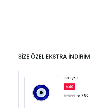
SİZE ÖZEL EKSTRA İNDİRİM!
Evil Eye II
%
40
₺ 12.50
₺ 7.50