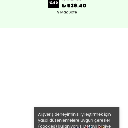
%
40
₺ 539.40
9 MagSafe
Alışveriş deneyiminizi iyileştirmek için
yasal düzenlemelere uygun çerezler
(cookies) kullanıyoruz. Detaylı bilgiye