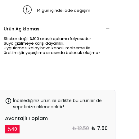
14 gün içinde iade değişim
Ürün Açıklaması
Sticker değil %100 araç kaplama folyosudur.
Suya çizilmeye karşı dayanıklı.
Uygulaması kolay hava kanallı malzeme ile
üretilmiştir yapıştıma sırasında balocuk oluşmaz.
İncelediğiniz ürün ile birlikte bu ürünler de
sepetinize eklenecektir!
Avantajlı Toplam
₺ 12.50
₺ 7.50
%
40