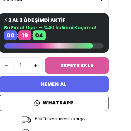
⚡ 3 AL 2 ÖDE ŞİMDİ AKTİF
Bu Fırsat Uçar — %40 İndirimi Kaçırma!
00
19
03
:
:
SEPETE EKLE
HEMEN AL
WHATSAPP
500 TL üzeri ücretsiz kargo