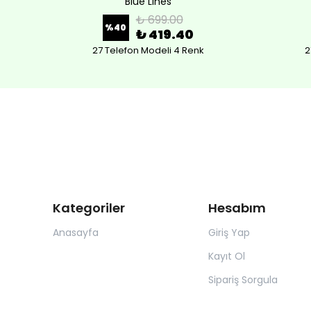
Blue Lines
₺ 699.00
%
40
₺ 419.40
27 Telefon Modeli 4 Renk
2
Kategoriler
Hesabım
Anasayfa
Giriş Yap
Kayıt Ol
Sipariş Sorgula