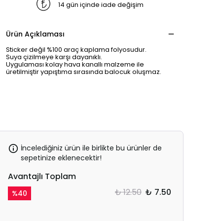
14 gün içinde iade değişim
Ürün Açıklaması
Sticker değil %100 araç kaplama folyosudur.
Suya çizilmeye karşı dayanıklı.
Uygulaması kolay hava kanallı malzeme ile
üretilmiştir yapıştıma sırasında balocuk oluşmaz.
İncelediğiniz ürün ile birlikte bu ürünler de
sepetinize eklenecektir!
Avantajlı Toplam
₺ 12.50
₺ 7.50
%
40