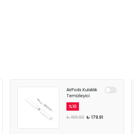
AirPods Kulaklık
Temizleyici
%
10
₺ 199.90
₺ 179.91
SAFARİ GİZLİ SEKME