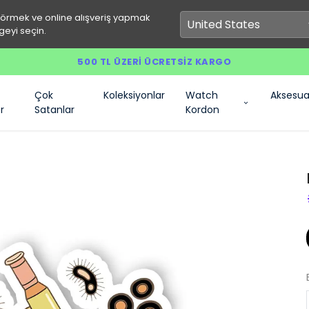
görmek ve online alışveriş yapmak
geyi seçin.
500 TL ÜZERI ÜCRETSIZ KARGO
Çok
Koleksiyonlar
Watch
Aksesua
r
Satanlar
Kordon