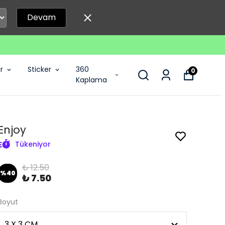
Devam
r
Sticker
360
0
Kaplama
Enjoy
Tükeniyor
₺ 12.50
%
40
₺ 7.50
Boyut