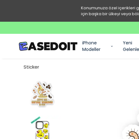
Konumunuza özel içerikleri 
için başka bir ülkeyi veya böl
iPhone
Yeni
Modeller
Gelenle
Sticker