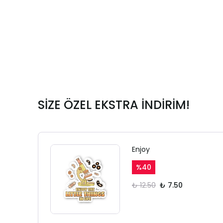
SİZE ÖZEL EKSTRA İNDİRİM!
Enjoy
%
40
₺ 12.50
₺ 7.50