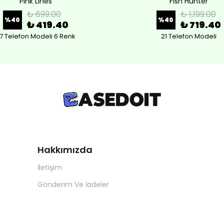
Pink Lines
Fish Hunter
₺ 699.00
₺ 1,199.00
%
40
%
40
₺ 419.40
₺ 719.40
7 Telefon Modeli 6 Renk
21 Telefon Modeli
Hakkımızda
İletişim
Gönderim Ve İadeler