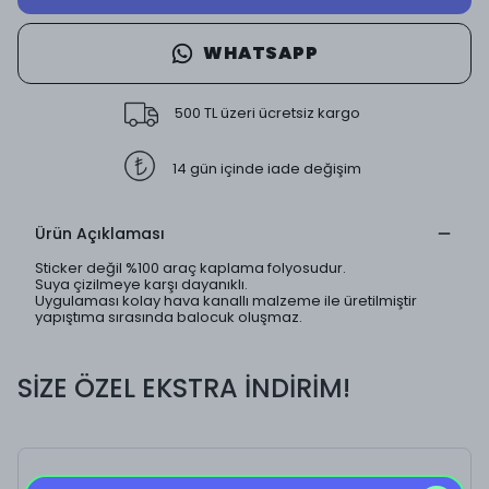
WHATSAPP
500 TL üzeri ücretsiz kargo
14 gün içinde iade değişim
Ürün Açıklaması
Sticker değil %100 araç kaplama folyosudur.
Suya çizilmeye karşı dayanıklı.
Uygulaması kolay hava kanallı malzeme ile üretilmiştir
yapıştıma sırasında balocuk oluşmaz.
SİZE ÖZEL EKSTRA İNDİRİM!
Ellish