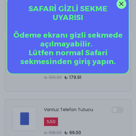
SAFARİ GİZLİ SEKME
%
40
UYARISI
₺ 12.50
₺ 7.50
Ödeme ekranı gizli sekmede
açılmayabilir.
AirPods Kulaklık
Lütfen normal Safari
Temizleyici
sekmesinden giriş yapın.
%
10
₺ 199.90
₺ 179.91
Vantuz Telefon Tutucu
%
50
₺ 198.00
₺ 99.00