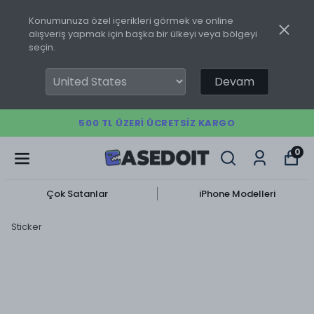
Konumunuza özel içerikleri görmek ve online
alışveriş yapmak için başka bir ülkeyi veya bölgeyi
seçin.
Devam
500 TL ÜZERI ÜCRETSIZ KARGO
0
Çok Satanlar
iPhone Modelleri
Sticker