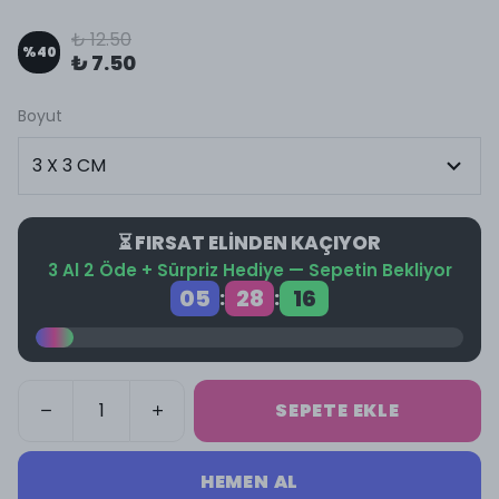
₺ 12.50
%
40
₺ 7.50
Boyut
⏳ FIRSAT ELİNDEN KAÇIYOR
3 Al 2 Öde + Sürpriz Hediye — Sepetin Bekliyor
05
28
15
:
:
SEPETE EKLE
HEMEN AL