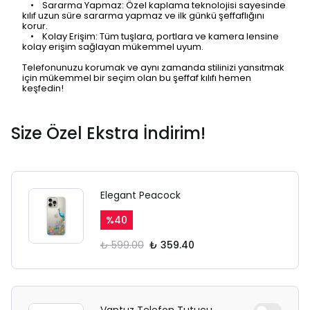
• Sararma Yapmaz: Özel kaplama teknolojisi sayesinde
kılıf uzun süre sararma yapmaz ve ilk günkü şeffaflığını
korur.
• Kolay Erişim: Tüm tuşlara, portlara ve kamera lensine
kolay erişim sağlayan mükemmel uyum.
Telefonunuzu korumak ve aynı zamanda stilinizi yansıtmak
için mükemmel bir seçim olan bu şeffaf kılıfı hemen
keşfedin!
Size Özel Ekstra İndirim!
Elegant Peacock
%
40
₺ 599.00
₺ 359.40
Vantuz Telefon Tutucu