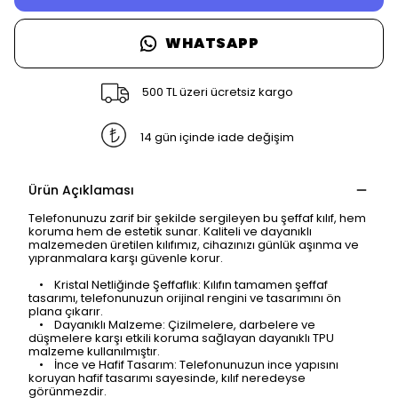
WHATSAPP
500 TL üzeri ücretsiz kargo
14 gün içinde iade değişim
Ürün Açıklaması
Telefonunuzu zarif bir şekilde sergileyen bu şeffaf kılıf, hem
koruma hem de estetik sunar. Kaliteli ve dayanıklı
malzemeden üretilen kılıfımız, cihazınızı günlük aşınma ve
yıpranmalara karşı güvenle korur.
• Kristal Netliğinde Şeffaflık: Kılıfın tamamen şeffaf
tasarımı, telefonunuzun orijinal rengini ve tasarımını ön
plana çıkarır.
• Dayanıklı Malzeme: Çizilmelere, darbelere ve
düşmelere karşı etkili koruma sağlayan dayanıklı TPU
malzeme kullanılmıştır.
• İnce ve Hafif Tasarım: Telefonunuzun ince yapısını
koruyan hafif tasarımı sayesinde, kılıf neredeyse
görünmezdir.