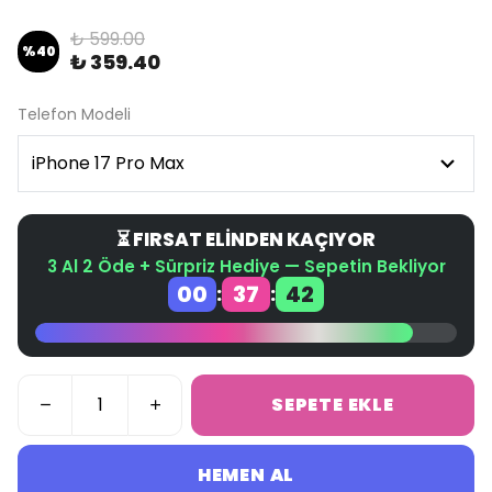
₺ 599.00
%
40
₺ 359.40
Telefon Modeli
⏳ FIRSAT ELİNDEN KAÇIYOR
3 Al 2 Öde + Sürpriz Hediye — Sepetin Bekliyor
00
37
42
:
:
SEPETE EKLE
HEMEN AL