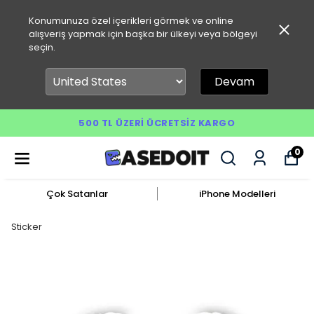
Konumunuza özel içerikleri görmek ve online
alışveriş yapmak için başka bir ülkeyi veya bölgeyi
seçin.
Devam
500 TL ÜZERI ÜCRETSIZ KARGO
0
Çok Satanlar
iPhone Modelleri
Sticker