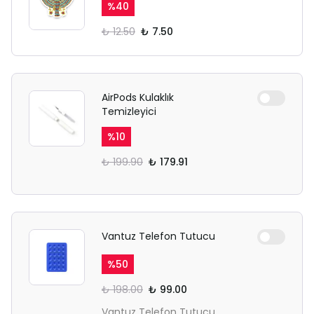
%
40
₺ 12.50
₺ 7.50
AirPods Kulaklık
Temizleyici
%
10
₺ 199.90
₺ 179.91
Vantuz Telefon Tutucu
%
50
₺ 198.00
₺ 99.00
Vantuz Telefon Tutucu