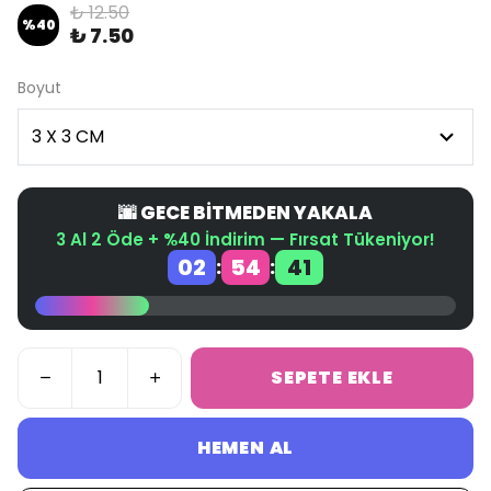
₺ 12.50
%
40
₺ 7.50
Boyut
🌆 GECE BİTMEDEN YAKALA
3 Al 2 Öde + %40 İndirim — Fırsat Tükeniyor!
02
54
41
:
:
SEPETE EKLE
HEMEN AL