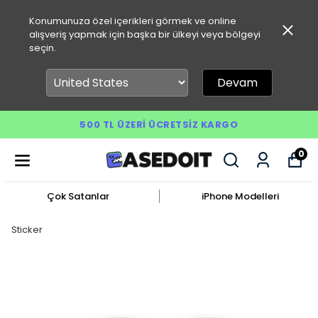
Konumunuza özel içerikleri görmek ve online
alışveriş yapmak için başka bir ülkeyi veya bölgeyi
seçin.
Devam
500 TL ÜZERI ÜCRETSIZ KARGO
0
Çok Satanlar
iPhone Modelleri
Sticker