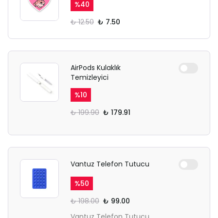
%
40
₺ 12.50
₺ 7.50
AirPods Kulaklık
Temizleyici
%
10
₺ 199.90
₺ 179.91
Vantuz Telefon Tutucu
%
50
₺ 198.00
₺ 99.00
Vantuz Telefon Tutucu