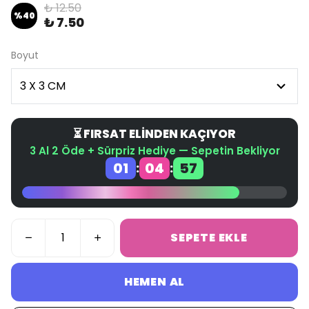
₺ 12.50
%
40
₺ 7.50
Boyut
⏳ FIRSAT ELİNDEN KAÇIYOR
3 Al 2 Öde + Sürpriz Hediye — Sepetin Bekliyor
01
04
57
:
:
SEPETE EKLE
HEMEN AL