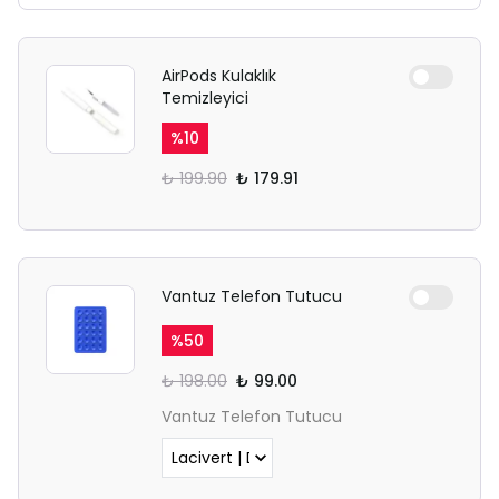
açılmayabilir.
Lütfen normal Safari
sekmesinden giriş yapın.
AirPods Kulaklık
Temizleyici
%
10
₺ 199.90
₺ 179.91
Vantuz Telefon Tutucu
%
50
₺ 198.00
₺ 99.00
Vantuz Telefon Tutucu