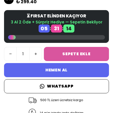
₺ 299.40
⏳ FIRSAT ELİNDEN KAÇIYOR
3 Al 2 Öde + Sürpriz Hediye — Sepetin Bekliyor
05
31
13
:
:
SEPETE EKLE
HEMEN AL
WHATSAPP
500 TL üzeri ücretsiz kargo
14 gün içinde iade değişim