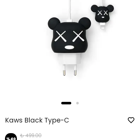
Kaws Black Type-C
₺ 499.00
%
40