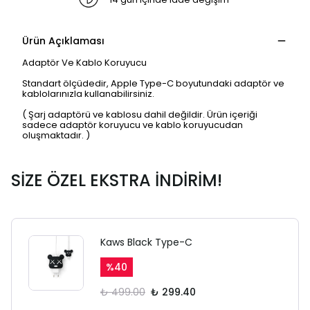
Ürün Açıklaması
Adaptör Ve Kablo Koruyucu
Standart ölçüdedir, Apple Type-C boyutundaki adaptör ve
kablolarınızla kullanabilirsiniz.
( Şarj adaptörü ve kablosu dahil değildir. Ürün içeriği
sadece adaptör koruyucu ve kablo koruyucudan
oluşmaktadır. )
SİZE ÖZEL EKSTRA İNDİRİM!
SAFARİ GİZLİ SEKME
Kaws Black Type-C
UYARISI
%
40
Ödeme ekranı gizli sekmede
₺ 499.00
₺ 299.40