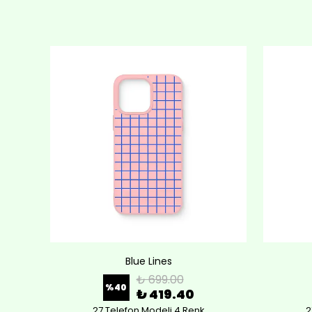
Blue Lines
₺ 699.00
%
40
₺ 419.40
27 Telefon Modeli 4 Renk
2