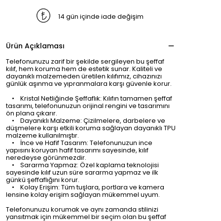
14 gün içinde iade değişim
Ürün Açıklaması
Telefonunuzu zarif bir şekilde sergileyen bu şeffaf
kılıf, hem koruma hem de estetik sunar. Kaliteli ve
dayanıklı malzemeden üretilen kılıfımız, cihazınızı
günlük aşınma ve yıpranmalara karşı güvenle korur.
• Kristal Netliğinde Şeffaflık: Kılıfın tamamen şeffaf
tasarımı, telefonunuzun orijinal rengini ve tasarımını
ön plana çıkarır.
• Dayanıklı Malzeme: Çizilmelere, darbelere ve
düşmelere karşı etkili koruma sağlayan dayanıklı TPU
malzeme kullanılmıştır.
• İnce ve Hafif Tasarım: Telefonunuzun ince
yapısını koruyan hafif tasarımı sayesinde, kılıf
neredeyse görünmezdir.
• Sararma Yapmaz: Özel kaplama teknolojisi
sayesinde kılıf uzun süre sararma yapmaz ve ilk
günkü şeffaflığını korur.
• Kolay Erişim: Tüm tuşlara, portlara ve kamera
lensine kolay erişim sağlayan mükemmel uyum.
Telefonunuzu korumak ve aynı zamanda stilinizi
yansıtmak için mükemmel bir seçim olan bu şeffaf