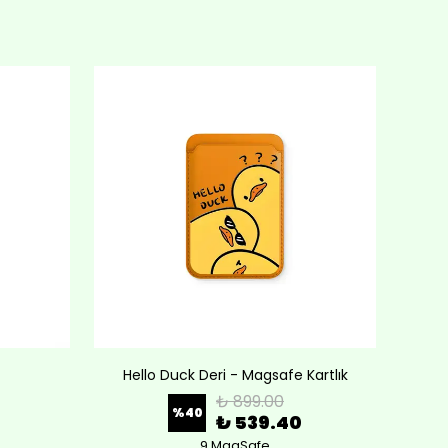
Hello Duck Deri - Magsafe Kartlık
Lov
₺ 899.00
%
40
₺ 539.40
9 MagSafe