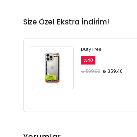
Size Özel Ekstra İndirim!
Duty Free
%
40
₺ 599.00
₺ 359.40
Yorumlar