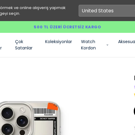
görmek ve online alışveriş yapmak
geyi seçin.
500 TL ÜZERI ÜCRETSIZ KARGO
Çok
Koleksiyonlar
Watch
Aksesua
r
Satanlar
Kordon