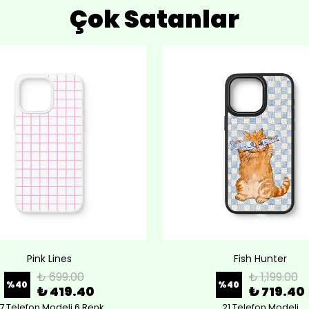
Çok Satanlar
Pink Lines
Fish Hunter
₺ 699.00
₺ 1,199.00
%
40
%
40
₺ 419.40
₺ 719.40
7 Telefon Modeli 6 Renk
21 Telefon Modeli