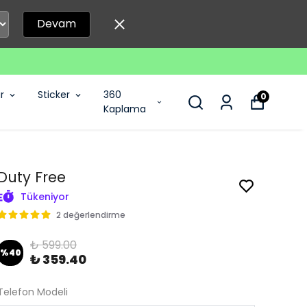
Devam
r
Sticker
360
0
Kaplama
Duty Free
Tükeniyor
2 değerlendirme
₺ 599.00
%
40
₺ 359.40
Telefon Modeli