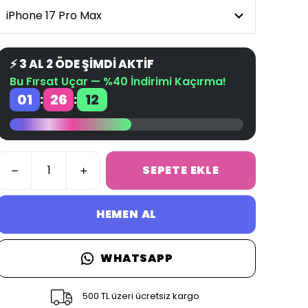
⚡ 3 AL 2 ÖDE ŞİMDİ AKTİF
Bu Fırsat Uçar — %40 İndirimi Kaçırma!
01
26
12
:
:
SEPETE EKLE
HEMEN AL
WHATSAPP
500 TL üzeri ücretsiz kargo