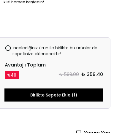
kılıfı hemen keşfedin!
İncelediğiniz ürün ile birlikte bu ürünler de
sepetinize eklenecektir!
Avantajlı Toplam
₺ 599.00
₺ 359.40
%
40
Birlikte Sepete Ekle (1)
Yorum Yap