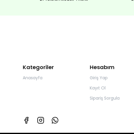
Kategoriler
Hesabım
Anasayfa
Giriş Yap
Kayıt Ol
Sipariş Sorgula