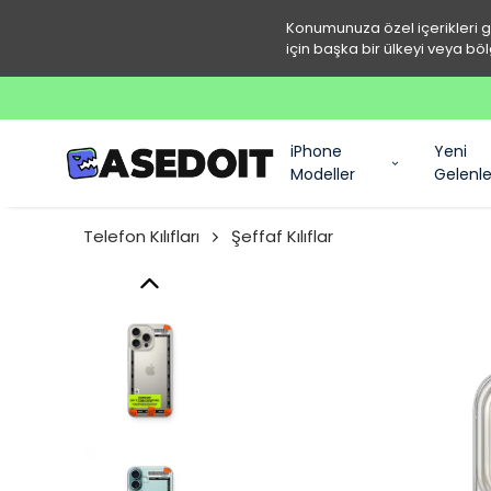
Konumunuza özel içerikleri 
için başka bir ülkeyi veya böl
iPhone
Yeni
Modeller
Gelenle
Telefon Kılıfları
Şeffaf Kılıflar